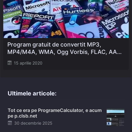
Program gratuit de convertit MP3,
MP4/M4A, WMA, Ogg Vorbis, FLAC, AAC,
WAV sau Bonk [din / in | in /din]
Posted
15 aprilie 2020
on
Ultimele articole:
Tot ce era pe ProgrameCalculator, e acum
pe p.clsb.net
Posted
30 decembrie 2025
on