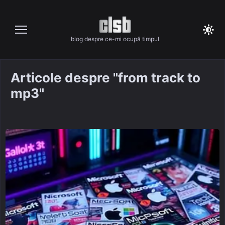
Skip
to
content
blog despre ce-mi ocupă timpul
Articole despre "from track to
mp3"