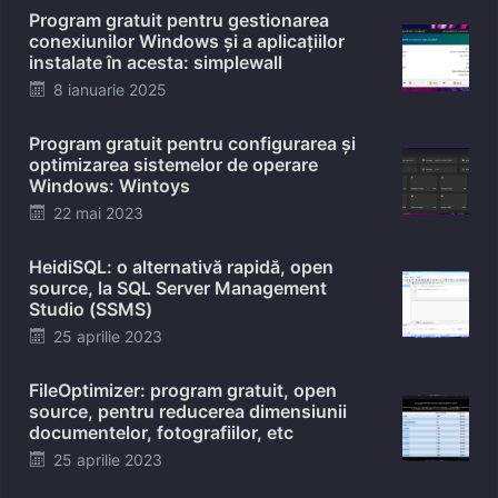
Program gratuit pentru gestionarea
conexiunilor Windows și a aplicațiilor
instalate în acesta: simplewall
Posted
8 ianuarie 2025
on
Program gratuit pentru configurarea și
optimizarea sistemelor de operare
Windows: Wintoys
Posted
22 mai 2023
on
HeidiSQL: o alternativă rapidă, open
source, la SQL Server Management
Studio (SSMS)
Posted
25 aprilie 2023
on
FileOptimizer: program gratuit, open
source, pentru reducerea dimensiunii
documentelor, fotografiilor, etc
Posted
25 aprilie 2023
on