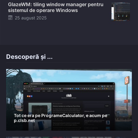
GlazeWM: tiling window manager pentru
sistemul de operare Windows
Posted
25 august 2025
on
Descoperă și ...
Tot ce era pe ProgrameCalculator, e acum pe
p.clsb.net