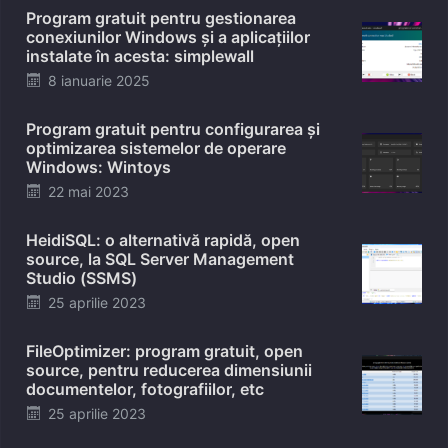
Program gratuit pentru gestionarea
conexiunilor Windows și a aplicațiilor
instalate în acesta: simplewall
Posted
8 ianuarie 2025
on
Program gratuit pentru configurarea și
optimizarea sistemelor de operare
Windows: Wintoys
Posted
22 mai 2023
on
HeidiSQL: o alternativă rapidă, open
source, la SQL Server Management
Studio (SSMS)
Posted
25 aprilie 2023
on
FileOptimizer: program gratuit, open
source, pentru reducerea dimensiunii
documentelor, fotografiilor, etc
Posted
25 aprilie 2023
on