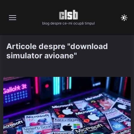
Skip
to
content
blog despre ce-mi ocupă timpul
Articole despre "download
simulator avioane"