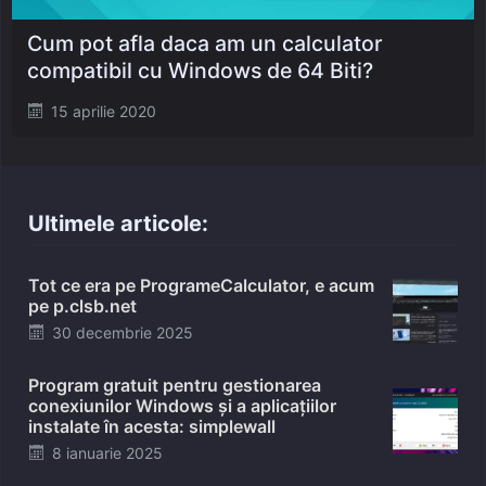
Cum pot afla daca am un calculator
compatibil cu Windows de 64 Biti?
Posted
15 aprilie 2020
on
Ultimele articole:
Tot ce era pe ProgrameCalculator, e acum
pe p.clsb.net
Posted
30 decembrie 2025
on
Program gratuit pentru gestionarea
conexiunilor Windows și a aplicațiilor
instalate în acesta: simplewall
Posted
8 ianuarie 2025
on