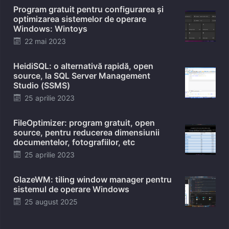
Program gratuit pentru configurarea și
optimizarea sistemelor de operare
Windows: Wintoys
Posted
22 mai 2023
on
HeidiSQL: o alternativă rapidă, open
source, la SQL Server Management
Studio (SSMS)
Posted
25 aprilie 2023
on
FileOptimizer: program gratuit, open
source, pentru reducerea dimensiunii
documentelor, fotografiilor, etc
Posted
25 aprilie 2023
on
GlazeWM: tiling window manager pentru
sistemul de operare Windows
Posted
25 august 2025
on