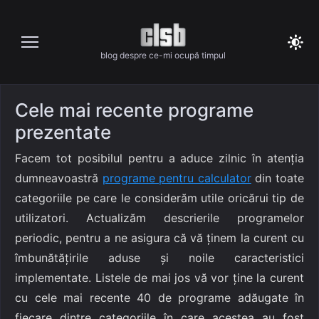
Skip
to
content
blog despre ce-mi ocupă timpul
Cele mai recente programe
prezentate
Facem tot posibilul pentru a aduce zilnic în atenția
dumneavoastră
programe pentru calculator
din toate
categoriile pe care le considerăm utile oricărui tip de
utilizatori. Actualizăm descrierile programelor
periodic, pentru a ne asigura că vă ținem la curent cu
îmbunătățirile aduse și noile caracteristici
implementate. Listele de mai jos vă vor ține la curent
cu cele mai recente 40 de programe adăugate în
fiecare dintre categoriile în care acestea au fost