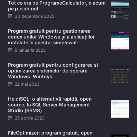
Tot ce era pe ProgrameCalculator, e acum
pe p.clsb.net
Posted
30 decembrie 2025
on
Program gratuit pentru gestionarea
conexiunilor Windows și a aplicațiilor
instalate în acesta: simplewall
Posted
8 ianuarie 2025
on
Program gratuit pentru configurarea și
optimizarea sistemelor de operare
Windows: Wintoys
Posted
22 mai 2023
on
HeidiSQL: o alternativă rapidă, open
source, la SQL Server Management
Studio (SSMS)
Posted
25 aprilie 2023
on
FileOptimizer: program gratuit, open