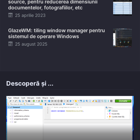
source, pentru reducerea dimensiunii
documentelor, fotografiilor, etc
Posted
25 aprilie 2023
on
GlazeWM: tiling window manager pentru
sistemul de operare Windows
Posted
25 august 2025
on
Descoperă și ...