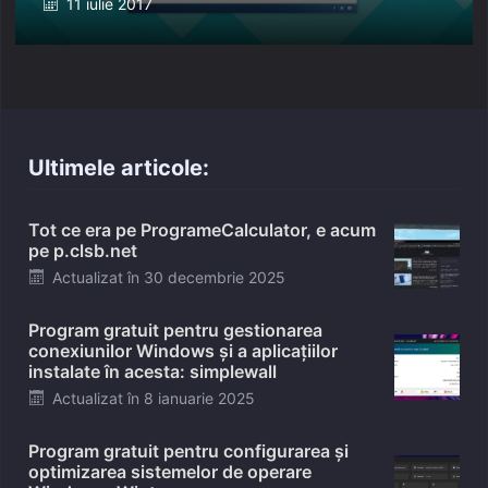
Posted
11 iulie 2017
on
Ultimele articole:
Tot ce era pe ProgrameCalculator, e acum
pe p.clsb.net
Posted
Actualizat în
30 decembrie 2025
on
Program gratuit pentru gestionarea
conexiunilor Windows și a aplicațiilor
instalate în acesta: simplewall
Posted
Actualizat în
8 ianuarie 2025
on
Program gratuit pentru configurarea și
optimizarea sistemelor de operare