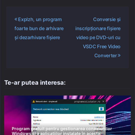
Navigare
Explzh, un program
Conversie și
în
foarte bun de arhivare
inscripționare fișiere
articole
și dezarhivare fișiere
video pe DVD-uri cu
VSDC Free Video
Converter
Te-ar putea interesa:
Program gratuit pentru gestionarea conexiunilor
Windows și a aplicațiilor instalate în acesta: