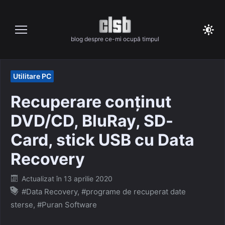
Skip
to
content
blog despre ce-mi ocupă timpul
Utilitare PC
Recuperare conținut
DVD/CD, BluRay, SD-
Card, stick USB cu Data
Recovery
Posted
Actualizat în
13 aprilie 2020
on
#Data Recovery
,
#programe de recuperat date
sterse
,
#Puran Software