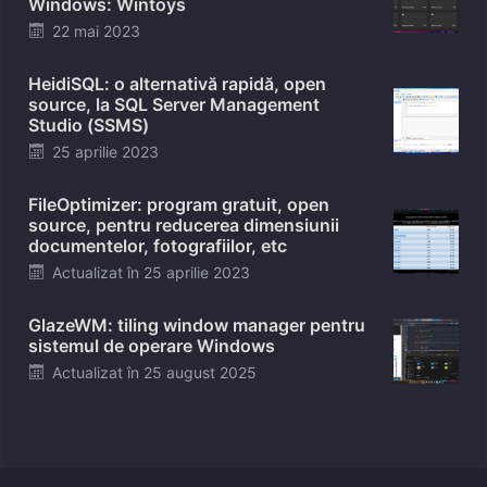
Windows: Wintoys
Posted
22 mai 2023
on
HeidiSQL: o alternativă rapidă, open
source, la SQL Server Management
Studio (SSMS)
Posted
25 aprilie 2023
on
FileOptimizer: program gratuit, open
source, pentru reducerea dimensiunii
documentelor, fotografiilor, etc
Posted
Actualizat în
25 aprilie 2023
on
GlazeWM: tiling window manager pentru
sistemul de operare Windows
Posted
Actualizat în
25 august 2025
on