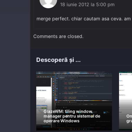
18 iunie 2012 la 5:00 pm
merge perfect. chiar cautam asa ceva. am g
Comments are closed.
Descoperă și ...
GlazeWM: tiling window
manager pentru sistemul de
On
operare Windows
gr