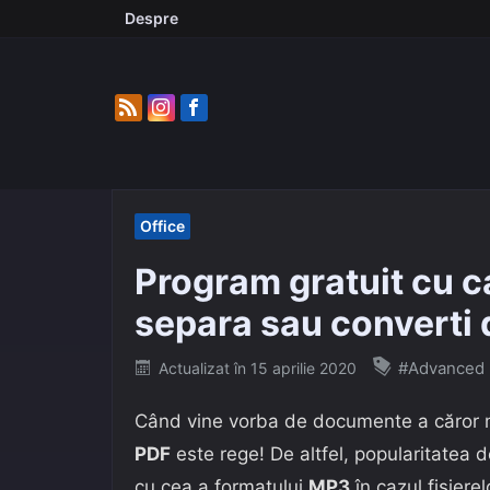
Skip
Despre
to
content
Office
Program gratuit cu ca
separa sau converti
Posted
#Advanced P
Actualizat în
15 aprilie 2020
on
Când vine vorba de documente a căror
PDF
este rege! De altfel, popularitatea
cu cea a formatului
MP3
în cazul fișiere