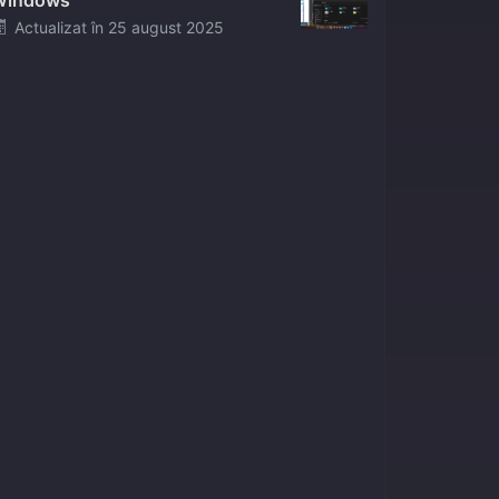
Windows
Posted
Actualizat în
25 august 2025
on