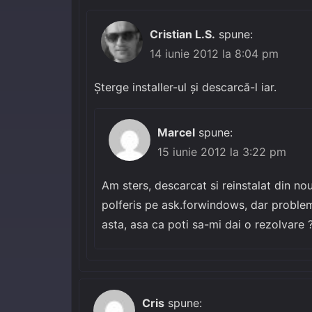
Cristian L.S.
spune:
14 iunie 2012 la 8:04 pm
Șterge installer-ul și descarcă-l iar.
Marcel
spune:
15 iunie 2012 la 3:22 pm
Am sters, descarcat si reinstalat din nou
polferis pe ask.forwindows, dar proble
asta, asa ca poti sa-mi dai o rezolvare 
Cris
spune: