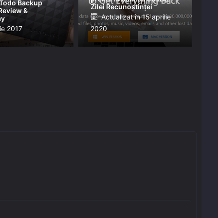
Todo Backup
Zilei Recunoștinței
Review &
Posted
Actualizat în
15 aprilie
ay
ed
lie 2017
2020
on