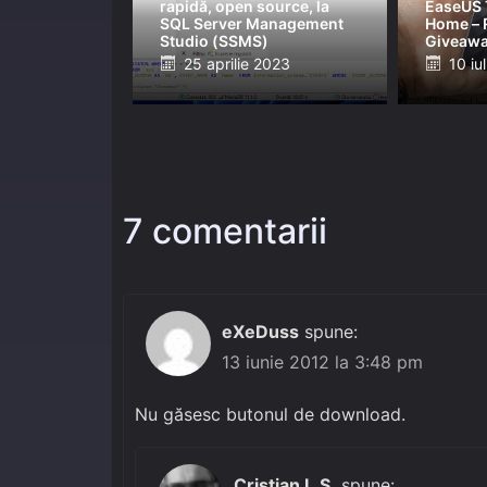
rapidă, open source, la
EaseUS 
SQL Server Management
Home – 
Studio (SSMS)
Giveaw
Posted
Post
25 aprilie 2023
10 iu
on
on
7 comentarii
eXeDuss
spune:
13 iunie 2012 la 3:48 pm
Nu găsesc butonul de download.
Cristian L.S.
spune: