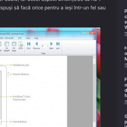
spuși să facă orice pentru a ieși într-un fel sau
P
c
s
W
H
o
M
F
o
d
f
G
p