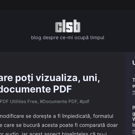
blog despre ce-mi ocupă timpul
U
re poți vizualiza, uni,
T
e
 documente PDF
DF Utilities Free
,
#Documente PDF
,
#pdf
P
g
modificare
se dorește a fi împiedicată, formatul
W
î
 de care se bucură acesta poate fi comparată doar
lor audio, iar acest aspect bineînțeles că nu-i