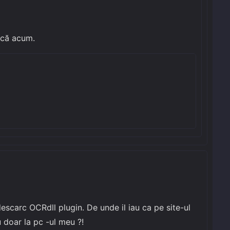
rcă acum.
escarc OCRdll plugin. De unde il iau ca pe site-ul
 doar la pc -ul meu ?!