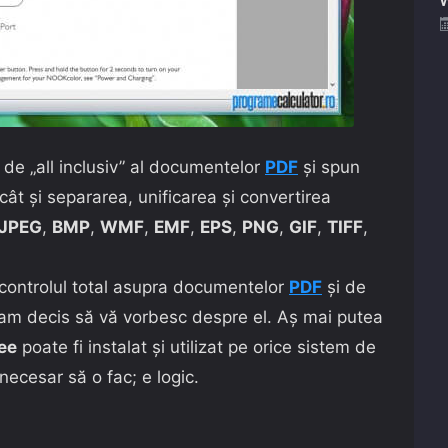
 de „all inclusiv” al documentelor
PDF
și spun
ât și separarea, unificarea și convertirea
JPEG
,
BMP
,
WMF
,
EMF
,
EPS
,
PNG
,
GIF
,
TIFF
,
 controlul total asupra documentelor
PDF
și de
e am decis să vă vorbesc despre el. Aș mai putea
ee
poate fi instalat și utilizat pe orice sistem de
 necesar să o fac; e logic.