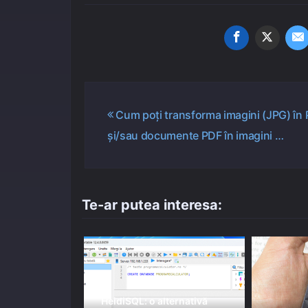
Navigare
Cum poți transforma imagini (JPG) în
și/sau documente PDF în imagini …
în
articole
Te-ar putea interesa:
HeidiSQL: o alternativă