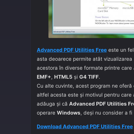
Advanced PDF Utilities Free
este un fel
asta deoarece permite atât vizualizarea c
acestora în diverse formate printre care
EMF+
,
HTML5
și
G4 TIFF
.
Cu alte cuvinte, acest program ne oferă
altfel acesta este și motivul pentru car
adăuga și că
Advanced PDF Utilities Fr
operare
Windows
, deși nu consider a fi
Download Advanced PDF Utilities Free