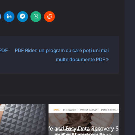
 PDF
PDF Rider: un program cu care poți uni mai
multe documente PDF
EaseUS oferă licențe și
premii în bani cu ocazia