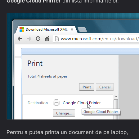
Google Cloud Printer
din lista imprimantelor.
Pentru a putea printa un document de pe laptop,