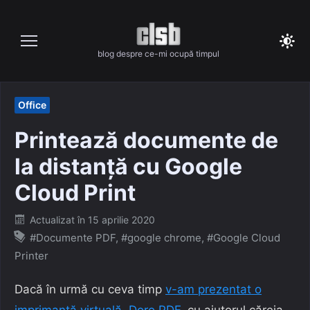
Skip
to
content
blog despre ce-mi ocupă timpul
Office
Printează documente de
la distanță cu Google
Cloud Print
Posted
Actualizat în
15 aprilie 2020
on
#Documente PDF
,
#google chrome
,
#Google Cloud
Printer
Dacă în urmă cu ceva timp
v-am prezentat o
imprimantă virtuală, Doro PDF
, cu ajutorul căreia