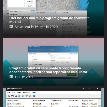
FlicFlac, cel mai mic program gratuit de convertit
muzică
Posted
Actualizat în
15 aprilie 2020
on
Program gratuit cu care poate fi programată
deconectarea, oprirea sau repornirea calculatorului
Posted
11 iulie 2017
on