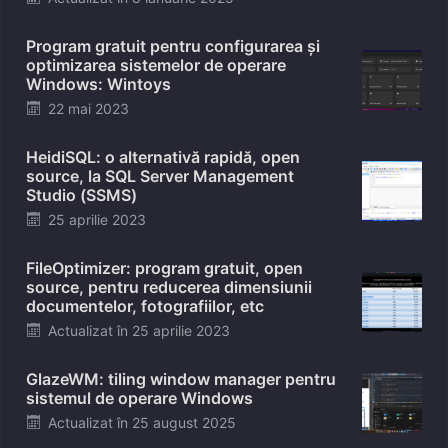
on
Program gratuit pentru configurarea și
optimizarea sistemelor de operare
Windows: Wintoys
Posted
22 mai 2023
on
HeidiSQL: o alternativă rapidă, open
source, la SQL Server Management
Studio (SSMS)
Posted
25 aprilie 2023
on
FileOptimizer: program gratuit, open
source, pentru reducerea dimensiunii
documentelor, fotografiilor, etc
Posted
Actualizat în
25 aprilie 2023
on
GlazeWM: tiling window manager pentru
sistemul de operare Windows
Posted
Actualizat în
25 august 2025
on