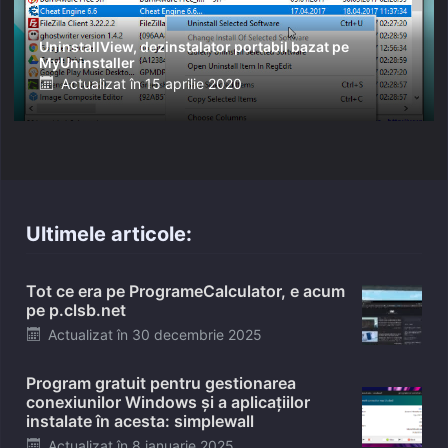
UninstallView, dezinstalator portabil bazat pe
MyUninstaller
Posted
Actualizat în
15 aprilie 2020
on
Ultimele articole:
Tot ce era pe ProgrameCalculator, e acum
pe p.clsb.net
Posted
Actualizat în
30 decembrie 2025
on
Program gratuit pentru gestionarea
conexiunilor Windows și a aplicațiilor
instalate în acesta: simplewall
Posted
Actualizat în
8 ianuarie 2025