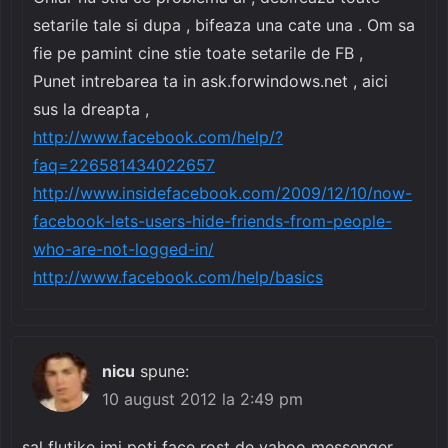
setarile tale si dupa , bifeaza una cate una . Om sa
fie pe pamint cine stie toate setarile de FB ,
Punet intrebarea ta in ask.forwindows.net , aici
sus la dreapta ,
http://www.facebook.com/help/?
faq=226581434022657
http://www.insidefacebook.com/2009/12/10/now-
facebook-lets-users-hide-friends-from-people-
who-are-not-logged-in/
http://www.facebook.com/help/basics
nicu
spune:
10 august 2012 la 2:49 pm
sal flutike imi poti face rost de yahoo messenger