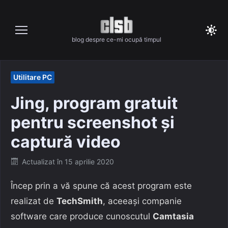
Skip
to
content
blog despre ce-mi ocupă timpul
Utilitare PC
Jing, program gratuit
pentru screenshot și
captură video
Posted
Actualizat în
15 aprilie 2020
on
Încep prin a vă spune că acest program este
realizat de
TechSmith
, aceeași companie
software care produce cunoscutul
Camtasia