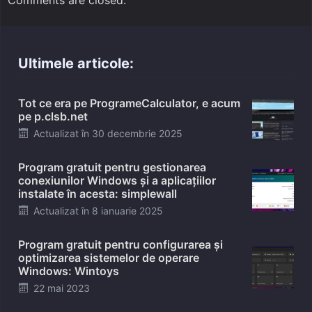
Ultimele articole:
Tot ce era pe ProgrameCalculator, e acum
pe p.clsb.net
Posted
Actualizat în
30 decembrie 2025
on
Program gratuit pentru gestionarea
conexiunilor Windows și a aplicațiilor
instalate în acesta: simplewall
Posted
Actualizat în
8 ianuarie 2025
on
Program gratuit pentru configurarea și
optimizarea sistemelor de operare
Windows: Wintoys
Posted
22 mai 2023
on