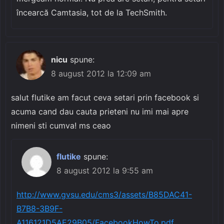
încearcă Camtasia, tot de la TechSmith.
nicu
spune:
8 august 2012 la 12:09 am
salut flutike am facut ceva setari prin facebook si
acuma cand dau cauta prieteni nu imi mai apre
nimeni sti cumva! ms ceao
flutike
spune:
8 august 2012 la 9:55 am
http://www.gvsu.edu/cms3/assets/B85DAC41-
B7B8-3B9F-
A116121D5AE29B05/FacebookHowTo.pdf