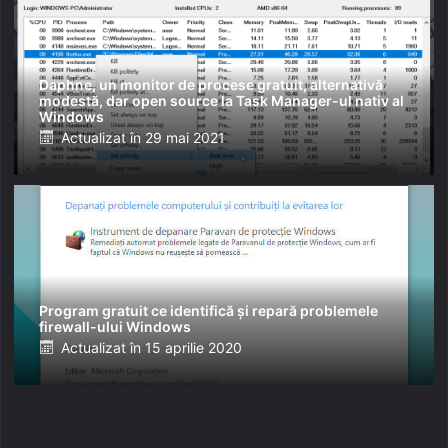
Daphne, un monitor de procese gratuit, alternativă
modestă, dar open source la Task Manager-ul nativ al
Windows
Posted
Actualizat în
29 mai 2021
on
Program gratuit ce identifică și repară problemele
firewall-ului Windows
Posted
Actualizat în
15 aprilie 2020
on