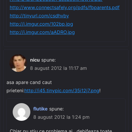
http://www.connectsafely.org/pdfs/fbparents.pdf
http://tinyurl.com/csdhvby
http://i.imgur.com/102bp.jpg
http://i.imgur.com/aADRO.jpg
nicu
spune:
8 august 2012 la 11:17 am
asa apare cand caut
prieteni:
http://i45.tinypic.com/35i12j7.png
!
flutike
spune:
8 august 2012 la 1:24 pm
Chiar nu stiu ce problema ai , debifeaza toate