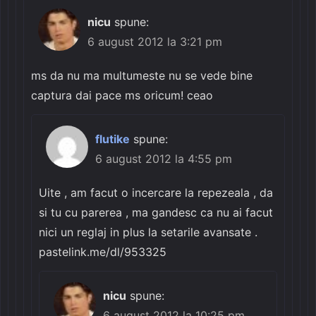
nicu
spune:
6 august 2012 la 3:21 pm
ms da nu ma multumeste nu se vede bine
captura dai pace ms oricum! ceao
flutike
spune:
6 august 2012 la 4:55 pm
Uite , am facut o incercare la repezeala , da
si tu cu parerea , ma gandesc ca nu ai facut
nici un reglaj in plus la setarile avansate .
pastelink.me/dl/953325
nicu
spune:
6 august 2012 la 10:25 pm