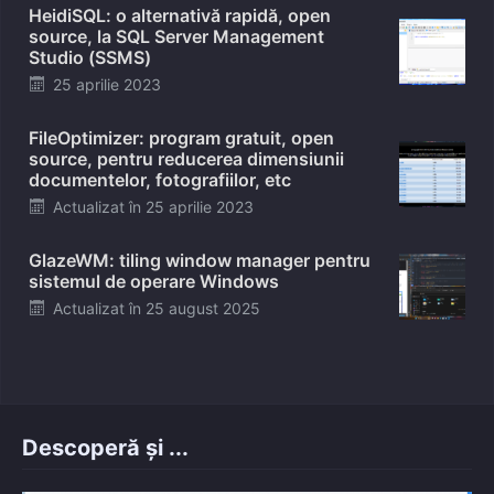
HeidiSQL: o alternativă rapidă, open
source, la SQL Server Management
Studio (SSMS)
Posted
25 aprilie 2023
on
FileOptimizer: program gratuit, open
source, pentru reducerea dimensiunii
documentelor, fotografiilor, etc
Posted
Actualizat în
25 aprilie 2023
on
GlazeWM: tiling window manager pentru
sistemul de operare Windows
Posted
Actualizat în
25 august 2025
on
Descoperă și ...