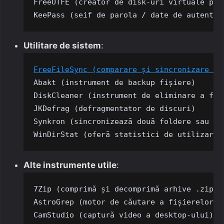
FreeOTFE (creator de disk-uri virtuale prot
KeePass (seif de parola / date de autentif
Utilitare de sistem
:
FreeFileSync (comparare și sincronizare fo
Abakt (instrument de backup fișiere)

DiskCleaner (instrument de eliminare a fiș
JKDefrag (defragmentator de discuri)

Synkron (sincronizează două foldere sau HDD
WinDirStat (oferă statistici de utilizare 
Alte instrumente utile
:
7Zip (comprimă și decomprimă arhive .zip, .
AstroGrep (motor de căutare a fișierelor și
CamStudio (captură video a desktop-ului)
