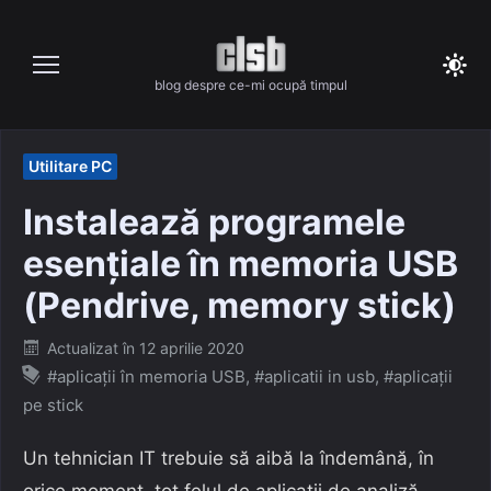
Skip
to
content
blog despre ce-mi ocupă timpul
Utilitare PC
Instalează programele
esențiale în memoria USB
(Pendrive, memory stick)
Posted
Actualizat în
12 aprilie 2020
on
#aplicații în memoria USB
,
#aplicatii in usb
,
#aplicații
pe stick
Un tehnician IT trebuie să aibă la îndemână, în
orice moment, tot felul de aplicații de analiză,