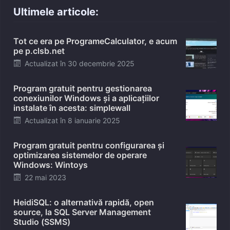
Ultimele articole:
Tot ce era pe ProgrameCalculator, e acum
pe p.clsb.net
Posted
Actualizat în
30 decembrie 2025
on
Program gratuit pentru gestionarea
conexiunilor Windows și a aplicațiilor
instalate în acesta: simplewall
Posted
Actualizat în
8 ianuarie 2025
on
Program gratuit pentru configurarea și
optimizarea sistemelor de operare
Windows: Wintoys
Posted
22 mai 2023
on
HeidiSQL: o alternativă rapidă, open
source, la SQL Server Management
Studio (SSMS)