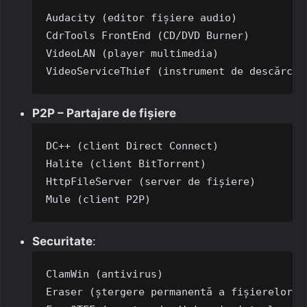
Audacity (editor fișiere audio)

CdrTools FrontEnd (CD/DVD Burner)

VideoLAN (player multimedia)

VideoServiceThief (instrument de descărcar
P2P – Partajare de fișiere
DC++ (client Direct Connect)

Halite (client BitTorrent)

HttpFileServer (server de fișiere)

Mule (client P2P)
Securitate
:
ClamWin (antivirus)

Eraser (ștergere permanentă a fișierelor)
