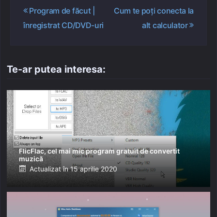
Navigare
Program de făcut |
Cum te poți conecta la
în
înregistrat CD/DVD-uri
alt calculator
articole
Te-ar putea interesa:
FlicFlac, cel mai mic program gratuit de convertit
muzică
Posted
Actualizat în
15 aprilie 2020
on