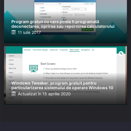
Program gratuit cu care poate fi programată
deconectarea, oprirea sau repornirea calculatorului
Posted
11 iulie 2017
on
Windows Tweaker: program gratuit pentru
particularizarea sistemului de operare Windows 10
Posted
Actualizat în
15 aprilie 2020
on