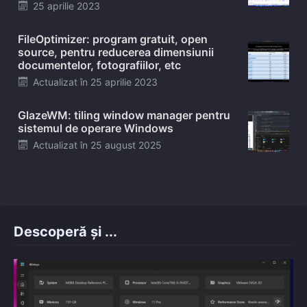
Posted
25 aprilie 2023
on
FileOptimizer: program gratuit, open
source, pentru reducerea dimensiunii
documentelor, fotografiilor, etc
Posted
Actualizat în
25 aprilie 2023
on
GlazeWM: tiling window manager pentru
sistemul de operare Windows
Posted
Actualizat în
25 august 2025
on
Descoperă și ...