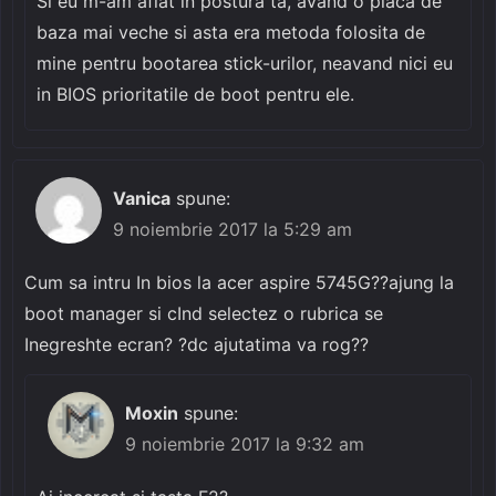
Si eu m-am aflat in postura ta, avand o placa de
baza mai veche si asta era metoda folosita de
mine pentru bootarea stick-urilor, neavand nici eu
in BIOS prioritatile de boot pentru ele.
Vanica
spune:
9 noiembrie 2017 la 5:29 am
Cum sa intru In bios la acer aspire 5745G??ajung la
boot manager si cInd selectez o rubrica se
Inegreshte ecran? ?dc ajutatima va rog??
Moxin
spune:
9 noiembrie 2017 la 9:32 am