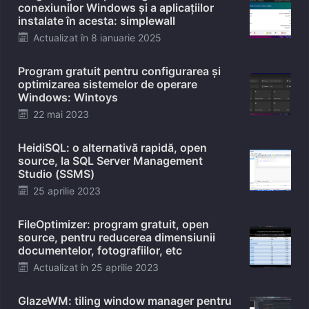
conexiunilor Windows și a aplicațiilor
instalate în acesta: simplewall
Posted
Actualizat în
8 ianuarie 2025
on
Program gratuit pentru configurarea și
optimizarea sistemelor de operare
Windows: Wintoys
Posted
22 mai 2023
on
HeidiSQL: o alternativă rapidă, open
source, la SQL Server Management
Studio (SSMS)
Posted
25 aprilie 2023
on
FileOptimizer: program gratuit, open
source, pentru reducerea dimensiunii
documentelor, fotografiilor, etc
Posted
Actualizat în
25 aprilie 2023
on
GlazeWM: tiling window manager pentru