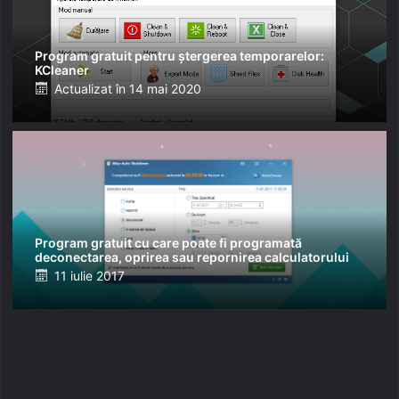
Program gratuit pentru ștergerea temporarelor:
KCleaner
Posted
Actualizat în
14 mai 2020
on
Program gratuit cu care poate fi programată
deconectarea, oprirea sau repornirea calculatorului
Posted
11 iulie 2017
on