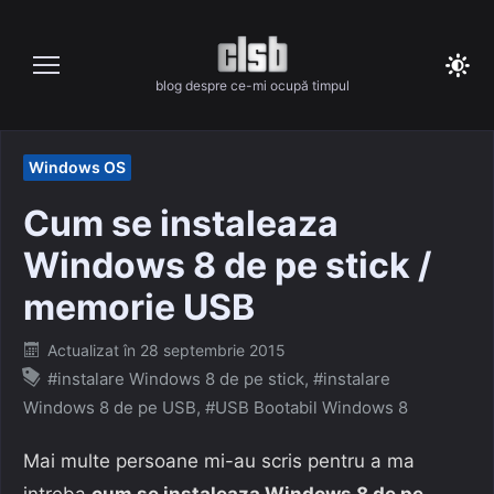
Skip
to
content
blog despre ce-mi ocupă timpul
Windows OS
Cum se instaleaza
Windows 8 de pe stick /
memorie USB
Posted
Actualizat în
28 septembrie 2015
on
#instalare Windows 8 de pe stick
,
#instalare
Windows 8 de pe USB
,
#USB Bootabil Windows 8
Mai multe persoane mi-au scris pentru a ma
intreba
cum se instaleaza Windows 8 de pe