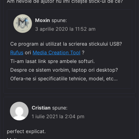
Am nevoie de ajutor nu îmi citește stick-ul de ce?
Moxin
spune:
3 aprilie 2020 la 11:52 am
Ce program ai utilizat la scrierea stickului USB?
Rufus
ori
Media Creation Tool
?
Ti-am lasat link spre ambele softuri.
Despre ce sistem vorbim, laptop ori desktop?
Ofera-ne si specificatiile tehnice, model, etc…
Cristian
spune:
1 iulie 2021 la 2:04 pm
perfect explicat.