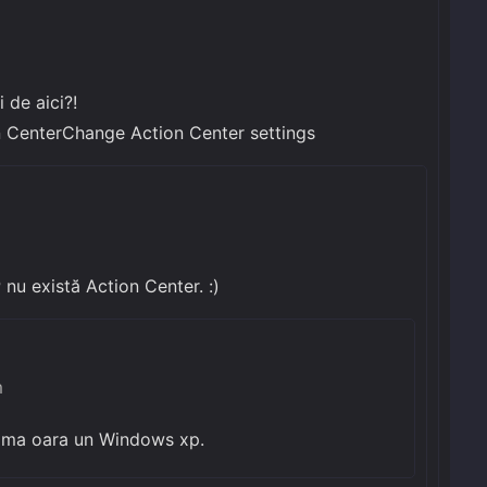
 de aici?!
n CenterChange Action Center settings
P nu există Action Center. :)
m
ltima oara un Windows xp.