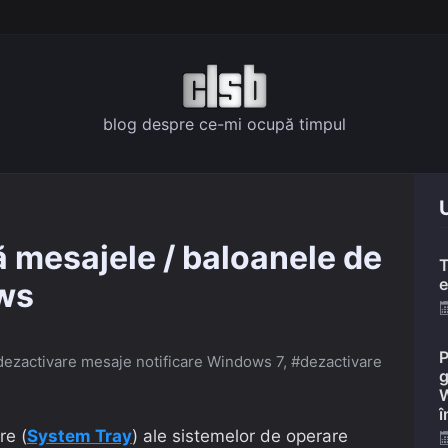
blog despre ce-mi ocupă timpul
U
 mesajele / baloanele de
T
e
ows
P
dezactivare mesaje notificare Windows 7
,
#dezactivare
g
W
î
re (
System Tray
) ale sistemelor de operare