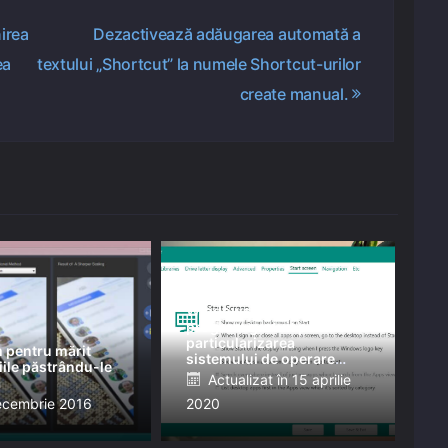
irea
Dezactivează adăugarea automată a
ea
textului „Shortcut” la numele Shortcut-urilor
create manual.
Windows Tweaker:
program gratuit pentru
particularizarea
 pentru mărit
sistemului de operare
iile păstrându-le
Windows 10
Posted
Actualizat în
15 aprilie
a
ed
ecembrie 2016
2020
on