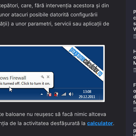
ncepători, care, fără intervenția acestora și din
P
unor atacuri posibile datorită configurării
c
s
ții) a unor parametri, servicii sau aplicații de
W
H
o
M
F
o
d
f
este baloane nu reușesc să facă nimic altceva
ția de la activitatea desfășurată la
calculator
.
G
p