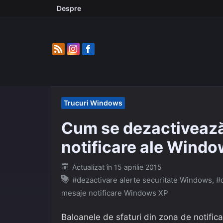
Skip
Despre
to
content
Trucuri Windows
Cum se dezactivează
notificare ale Wind
Posted
Actualizat în
15 aprilie 2015
on
#dezactivare alerte securitate Windows
,
#
mesaje notificare Windows XP
Baloanele de sfaturi din zona de notifica