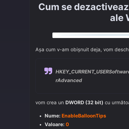
Cum se dezactivează
ale
Așa cum v-am obișnuit deja, vom desc
HKEY_CURRENT_USERSoftware
rAdvanced
vom crea un
DWORD (32 bit)
cu următoar
Nume:
EnableBalloonTips
Valoare:
0