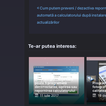
Navigare
Cum putem preveni / dezactiva reporn
automată a calculatorului după instalar
în
actualizărilor
articole
Te-ar putea interesa:
Program gratuit cu care
poate fi programată
Program
deconectarea, oprirea sau
fotograf
repornirea calculatorului
calitate
Posted
Post
11 iulie 2017
18 d
on
on