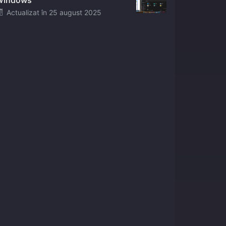
Windows
Posted
Actualizat în
25 august 2025
on