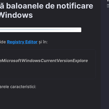
 baloanele de notificare
 Windows
hide
Registry Editor
și în:
MicrosoftWindowsCurrentVersionExplore
ele caracteristici: