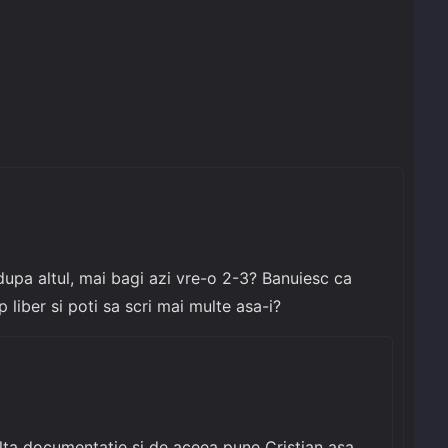
 dupa altul, mai bagi azi vre-o 2-3? Banuiesc ca
 liber si poti sa scri mai multe asa-i?
ulta documentație și de aceea pune Cristian asa