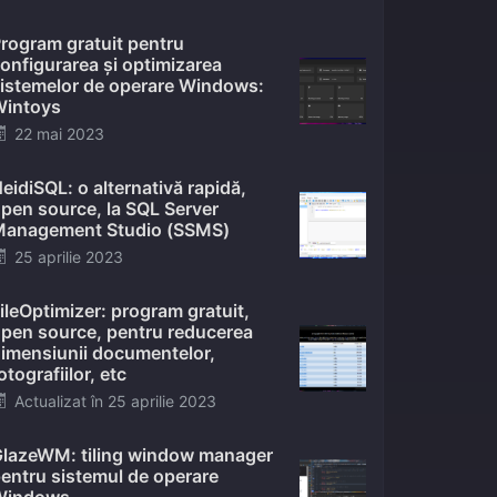
on
rogram gratuit pentru
onfigurarea și optimizarea
istemelor de operare Windows:
intoys
Posted
22 mai 2023
on
eidiSQL: o alternativă rapidă,
pen source, la SQL Server
anagement Studio (SSMS)
Posted
25 aprilie 2023
on
ileOptimizer: program gratuit,
pen source, pentru reducerea
imensiunii documentelor,
otografiilor, etc
Posted
Actualizat în
25 aprilie 2023
on
lazeWM: tiling window manager
entru sistemul de operare