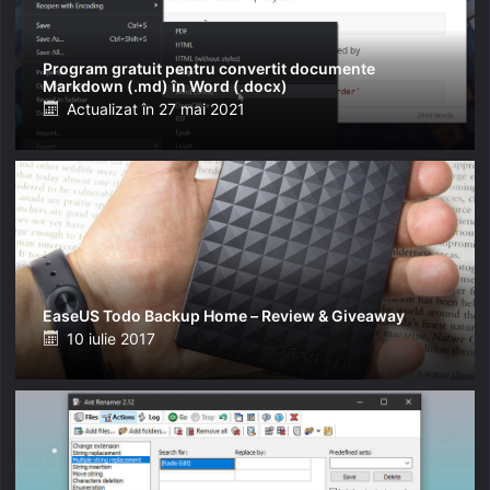
Program gratuit pentru convertit documente
Markdown (.md) în Word (.docx)
Posted
Actualizat în
27 mai 2021
on
EaseUS Todo Backup Home – Review & Giveaway
Posted
10 iulie 2017
on