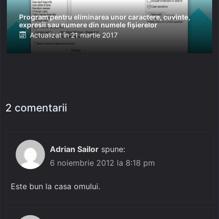
Program pentru eliminarea unor caractere, cuvinte,
expresii sau numere din numele fișierelor
Posted
Actualizat în
21 martie 2017
on
2 comentarii
Adrian Sailor
spune:
6 noiembrie 2012 la 8:18 pm
Este bun la casa omului.