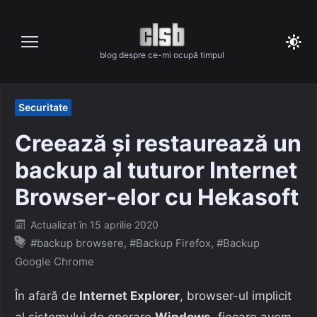
Skip
to
content
blog despre ce-mi ocupă timpul
Securitate
Creează și restaurează un
backup al tuturor Internet
Browser-elor cu Hekasoft
Posted
Actualizat în
15 aprilie 2020
on
#backup browsere
,
#Backup Firefox
,
#Backup
Google Chrome
În afară de
Internet Explorer
, browser-ul implicit
al sistemului de operare
Windows
, fiecare avem