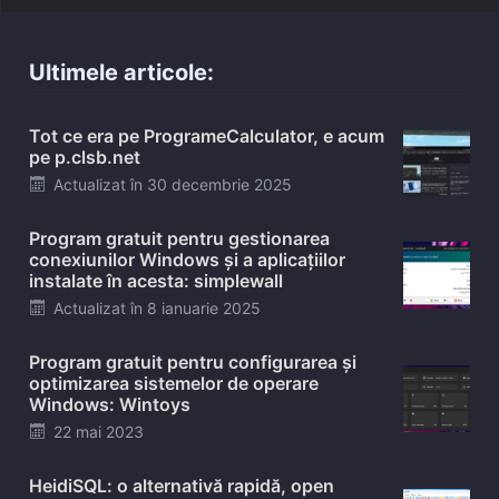
Ultimele articole:
Tot ce era pe ProgrameCalculator, e acum
pe p.clsb.net
Posted
Actualizat în
30 decembrie 2025
on
Program gratuit pentru gestionarea
conexiunilor Windows și a aplicațiilor
instalate în acesta: simplewall
Posted
Actualizat în
8 ianuarie 2025
on
Program gratuit pentru configurarea și
optimizarea sistemelor de operare
Windows: Wintoys
Posted
22 mai 2023
on
HeidiSQL: o alternativă rapidă, open