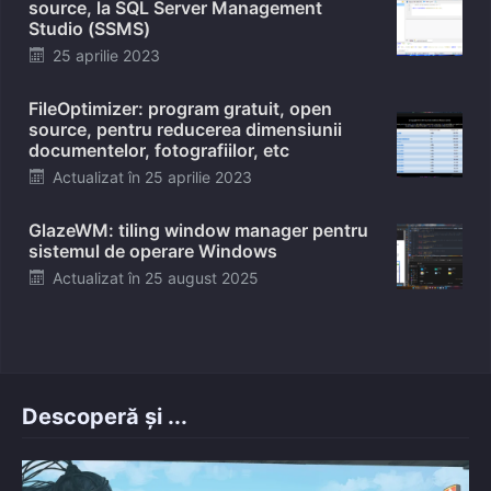
source, la SQL Server Management
Studio (SSMS)
Posted
25 aprilie 2023
on
FileOptimizer: program gratuit, open
source, pentru reducerea dimensiunii
documentelor, fotografiilor, etc
Posted
Actualizat în
25 aprilie 2023
on
GlazeWM: tiling window manager pentru
sistemul de operare Windows
Posted
Actualizat în
25 august 2025
on
Descoperă și ...