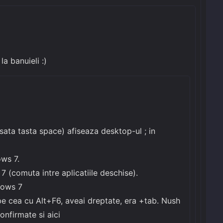
a banuieli :)
ata tasta space) afiseaza desktop-ul ; in
ows 7.
(comuta intre aplicatiile deschise).
dows 7
pe cea cu Alt+F6, aveai dreptate, era +tab. Nush
onfirmate si aici