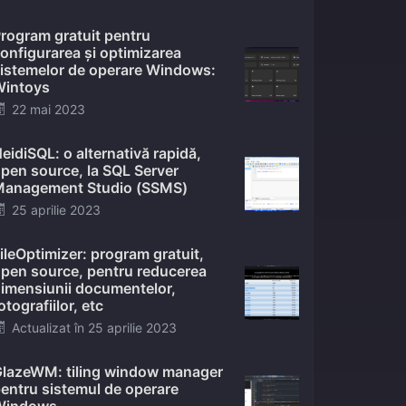
on
rogram gratuit pentru
onfigurarea și optimizarea
istemelor de operare Windows:
intoys
Posted
22 mai 2023
on
eidiSQL: o alternativă rapidă,
pen source, la SQL Server
anagement Studio (SSMS)
Posted
25 aprilie 2023
on
ileOptimizer: program gratuit,
pen source, pentru reducerea
imensiunii documentelor,
otografiilor, etc
Posted
Actualizat în
25 aprilie 2023
on
lazeWM: tiling window manager
entru sistemul de operare