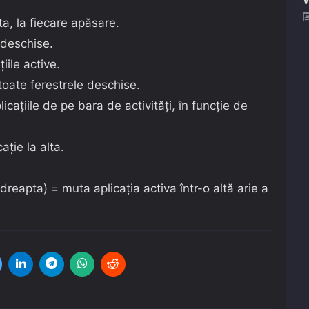
ta, la fiecare apăsare.
deschise.
ile active.
toate ferestrele deschise.
cațiile de pe bara de activități, în funcție de
ție la alta.
reapta) = muta aplicația activa într-o altă arie a