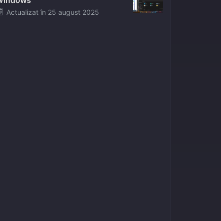
Windows
Posted
Actualizat în
25 august 2025
on