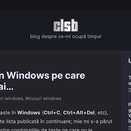
blog despre ce-mi ocupă timpul
U
in Windows pe care
T
e
iai…
uri windows
,
#trucuri windows
P
g
taste în
Windows
(
Ctrl+C
,
Ctrl+Alt+Del
, etc),
W
î
e lista publicată în continuare; mie mi s-a părut
tre combinațiile de taste pe care nu le