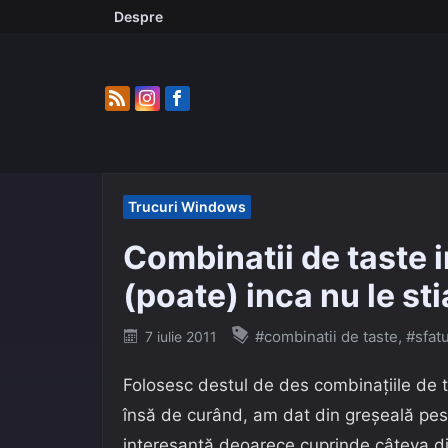
Skip
Despre
to
content
Trucuri Windows
Combinatii de taste 
(poate) inca nu le st
Posted
#combinatii de taste
,
#sfat
7 iulie 2011
on
Folosesc destul de des combinațiile de 
însă de curând, am dat din greșeală pest
interesantă deoarece cuprinde câteva din