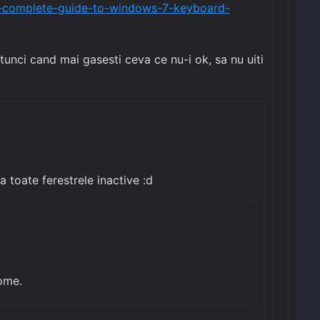
a-complete-guide-to-windows-7-keyboard-
unci cand mai gasesti ceva ce nu-i ok, sa nu uiti
toate ferestrele inactive :d
ome.