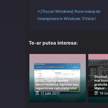
Navigare
[Trucuri Windows] Pune mesaj de
intampinare in Windows 7/Vista !
în
articole
Te-ar putea interesa:
Program gratuit cu care
Shotcut,
poate fi programată
mai bune
deconectarea, oprirea sau
gratuit
repornirea calculatorului
Maker
Posted
Post
11 iulie 2017
16 iu
on
on