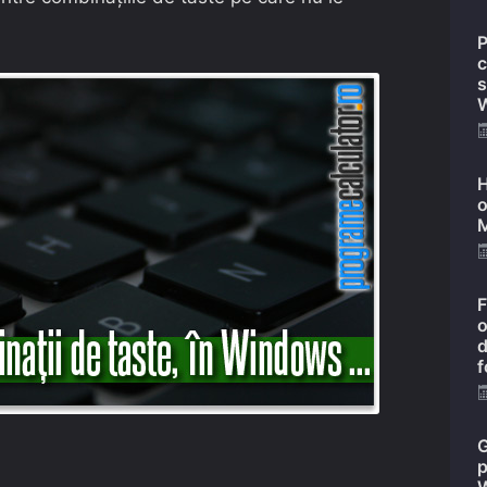
P
c
s
W
H
o
M
F
o
d
f
G
p