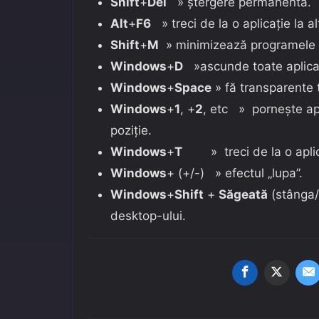
Shift
+
Del
» ștergere permanentă.
Alt
+
F6
» treci de la o aplicație la al
Shift
+
M
» minimizează programele 
Windows
+
D
»ascunde toate aplicați
Windows
+
Space
» fă transparente 
Windows
+
1
, +
2
, etc » pornește apli
poziție.
Windows
+
T
» treci de la o aplica
Windows
+ (+/-) » efectul „lupa”.
Windows
+
Shift
+
Săgeată
(stânga/d
desktop-ului.