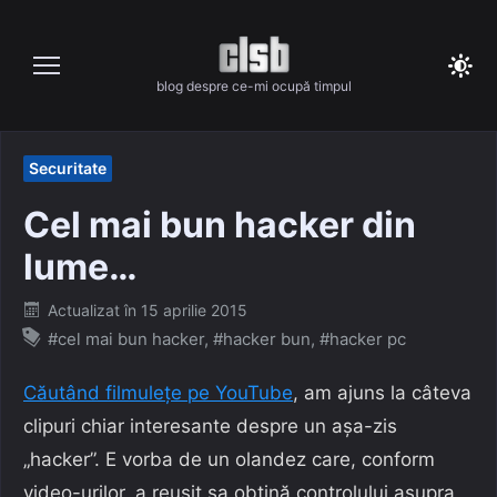
Skip
to
content
blog despre ce-mi ocupă timpul
Securitate
Cel mai bun hacker din
lume…
Posted
Actualizat în
15 aprilie 2015
on
#cel mai bun hacker
,
#hacker bun
,
#hacker pc
Căutând filmulețe pe YouTube
, am ajuns la câteva
clipuri chiar interesante despre un așa-zis
„hacker”. E vorba de un olandez care, conform
video-urilor, a reușit sa obțină controlului asupra