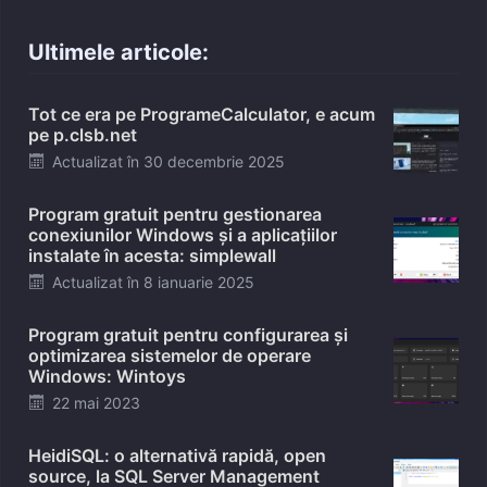
Ultimele articole:
Tot ce era pe ProgrameCalculator, e acum
pe p.clsb.net
Posted
Actualizat în
30 decembrie 2025
on
Program gratuit pentru gestionarea
conexiunilor Windows și a aplicațiilor
instalate în acesta: simplewall
Posted
Actualizat în
8 ianuarie 2025
on
Program gratuit pentru configurarea și
optimizarea sistemelor de operare
Windows: Wintoys
Posted
22 mai 2023
on
HeidiSQL: o alternativă rapidă, open
source, la SQL Server Management