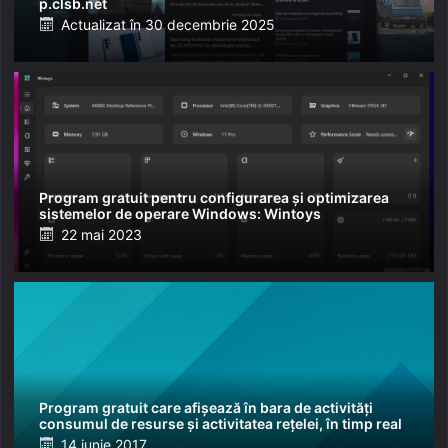
p.clsb.net
Posted
Actualizat în
30 decembrie 2025
on
Program gratuit pentru configurarea și optimizarea
sistemelor de operare Windows: Wintoys
Posted
22 mai 2023
on
Program gratuit care afișează în bara de activități
consumul de resurse și activitatea rețelei, în timp real
Posted
14 iunie 2017