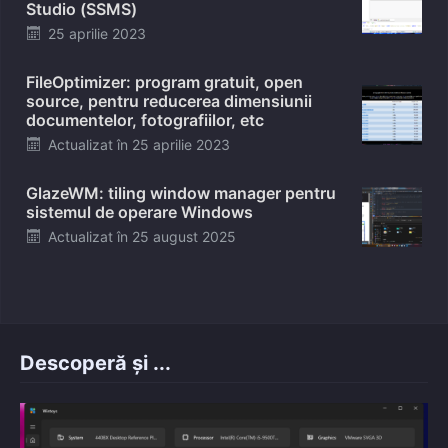
Studio (SSMS)
Posted
25 aprilie 2023
on
FileOptimizer: program gratuit, open
source, pentru reducerea dimensiunii
documentelor, fotografiilor, etc
Posted
Actualizat în
25 aprilie 2023
on
GlazeWM: tiling window manager pentru
sistemul de operare Windows
Posted
Actualizat în
25 august 2025
on
Descoperă și ...