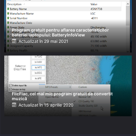
Program gratuit pentru aflarea caracteristicilor
bateriei laptopului: BatteryInfoView
Posted
Actualizat în
29 mai 2021
on
FlicFlac, cel mai mic program gratuit de convertit
muzică
Posted
Actualizat în
15 aprilie 2020
on