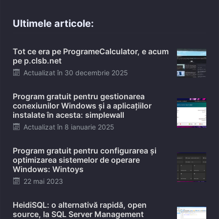
Ultimele articole:
Tot ce era pe ProgrameCalculator, e acum
pe p.clsb.net
Posted
Actualizat în
30 decembrie 2025
on
Program gratuit pentru gestionarea
conexiunilor Windows și a aplicațiilor
instalate în acesta: simplewall
Posted
Actualizat în
8 ianuarie 2025
on
Program gratuit pentru configurarea și
optimizarea sistemelor de operare
Windows: Wintoys
Posted
22 mai 2023
on
HeidiSQL: o alternativă rapidă, open
source, la SQL Server Management