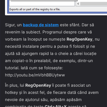
Sigur, un
backup de sistem
este sfânt. Dar să
revenim la subiect. Programul despre care vă
vorbeam la început se numește
RegOpenKey
, nu
necesită instalare pentru a putea fi folosit și ne
ajută să ajungem rapid la o cheie a cărei locație
am copiat-o în prealabil, de exemplu, dintr-un
tutorial. Iată cum se folosește:
http://youtu.be/mVbhBBUytww
În plus, lui
RegOpenKey
îi poate fi asociat un
hotkey și în acest fel, de fiecare dată când avem
nevoie de ajutorul său, apăsăm apăsăm
combinația de taste
Ctrl+Alt+X
acesta să