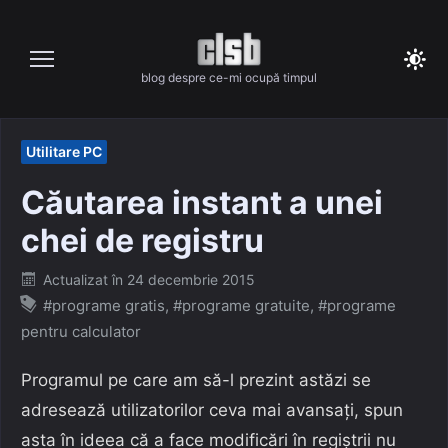
Skip
to
content
blog despre ce-mi ocupă timpul
Utilitare PC
Căutarea instant a unei
chei de registru
Posted
Actualizat în
24 decembrie 2015
on
#programe gratis
,
#programe gratuite
,
#programe
pentru calculator
Programul pe care am să-l prezint astăzi se
adresează utilizatorilor ceva mai avansați, spun
asta în ideea că a face modificări în regiștrii nu