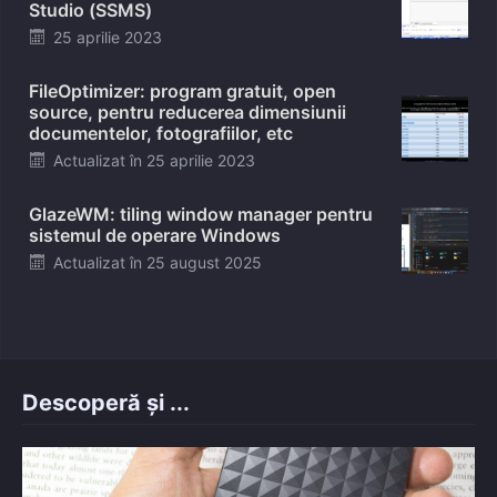
Studio (SSMS)
Posted
25 aprilie 2023
on
FileOptimizer: program gratuit, open
source, pentru reducerea dimensiunii
documentelor, fotografiilor, etc
Posted
Actualizat în
25 aprilie 2023
on
GlazeWM: tiling window manager pentru
sistemul de operare Windows
Posted
Actualizat în
25 august 2025
on
Descoperă și ...