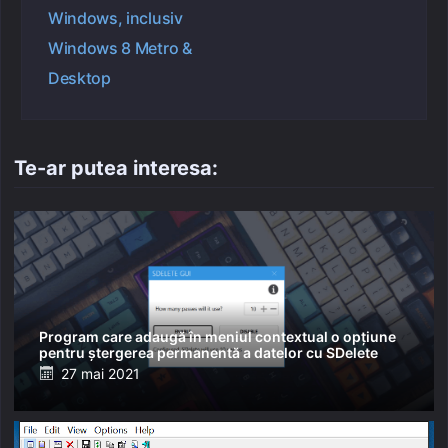
Windows, inclusiv
Windows 8 Metro &
Desktop
Te-ar putea interesa:
Program care adaugă în meniul contextual o opțiune
pentru ștergerea permanentă a datelor cu SDelete
Posted
27 mai 2021
on