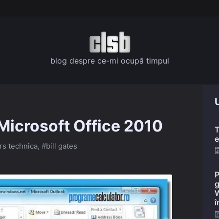
blog despre ce-mi ocupă timpul
U
n Microsoft Office 2010
T
e
rs technica
,
#bill gates
P
g
W
î