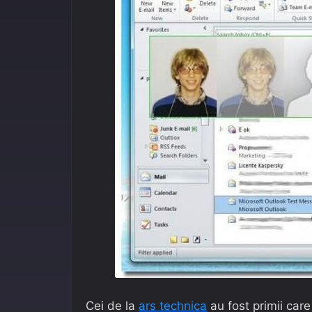
Cei de la
ars technica
au fost primii care