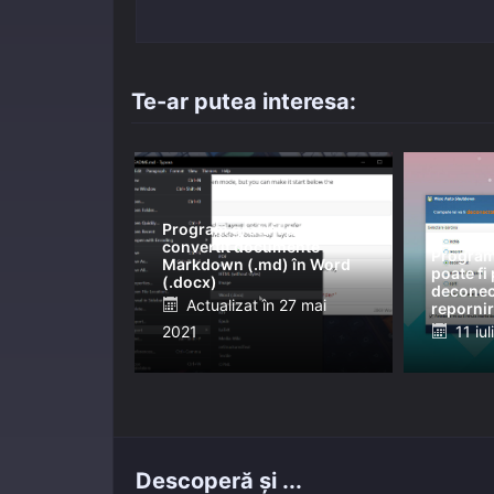
în
articole
Te-ar putea interesa:
Program gratuit pentru
convertit documente
Program 
Markdown (.md) în Word
poate fi
(.docx)
deconect
Posted
Actualizat în
27 mai
repornir
Post
2021
on
11 iu
on
Descoperă și ...