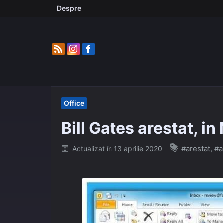
Skip
Despre
to
content
Office
Bill Gates arestat, i
Posted
#arestat
,
#a
Actualizat în
13 aprilie 2020
on