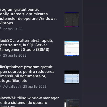
on
rogram gratuit pentru
onfigurarea și optimizarea
istemelor de operare Windows:
intoys
Posted
22 mai 2023
on
eidiSQL: o alternativă rapidă,
pen source, la SQL Server
anagement Studio (SSMS)
Posted
25 aprilie 2023
on
ileOptimizer: program gratuit,
pen source, pentru reducerea
imensiunii documentelor,
otografiilor, etc
Posted
Actualizat în
25 aprilie 2023
on
lazeWM: tiling window manager
entru sistemul de operare