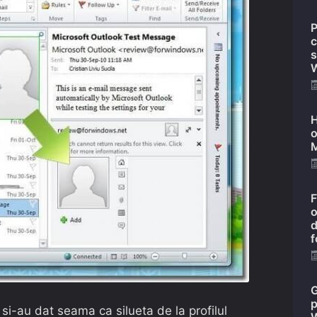
P
c
s
W
H
o
M
F
o
d
f
G
p
 si-au dat seama ca silueta de la profilul