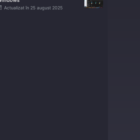
Windows
Posted
Actualizat în
25 august 2025
on