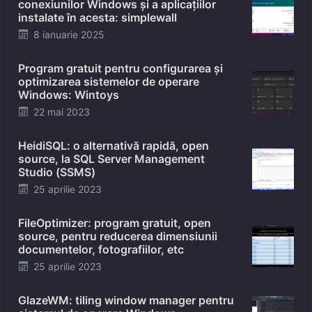
conexiunilor Windows și a aplicațiilor
instalate în acesta: simplewall
Posted
8 ianuarie 2025
on
Program gratuit pentru configurarea și
optimizarea sistemelor de operare
Windows: Wintoys
Posted
22 mai 2023
on
HeidiSQL: o alternativă rapidă, open
source, la SQL Server Management
Studio (SSMS)
Posted
25 aprilie 2023
on
FileOptimizer: program gratuit, open
source, pentru reducerea dimensiunii
documentelor, fotografiilor, etc
Posted
25 aprilie 2023
on
GlazeWM: tiling window manager pentru