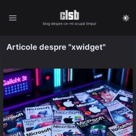
Skip
to
content
blog despre ce-mi ocupă timpul
Articole despre "xwidget"