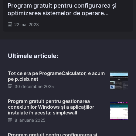
Program gratuit pentru configurarea și
optimizarea sistemelor de operare
Windows: Wintoys
Posted
22 mai 2023
on
Ultimele articole:
Tot ce era pe ProgrameCalculator, e acum
pe p.clsb.net
Posted
30 decembrie 2025
on
Program gratuit pentru gestionarea
conexiunilor Windows și a aplicațiilor
instalate în acesta: simplewall
Posted
8 ianuarie 2025
on
Program gratuit pentru configurarea și