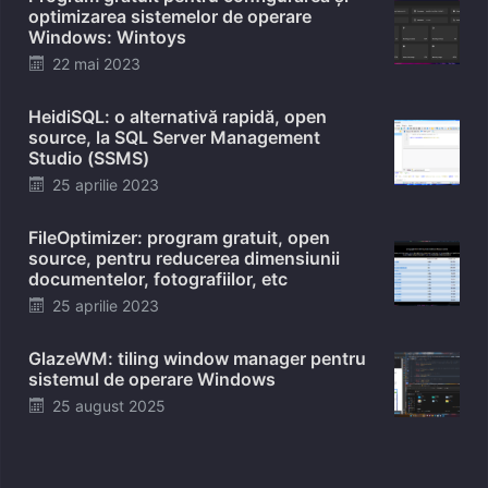
optimizarea sistemelor de operare
Windows: Wintoys
Posted
22 mai 2023
on
HeidiSQL: o alternativă rapidă, open
source, la SQL Server Management
Studio (SSMS)
Posted
25 aprilie 2023
on
FileOptimizer: program gratuit, open
source, pentru reducerea dimensiunii
documentelor, fotografiilor, etc
Posted
25 aprilie 2023
on
GlazeWM: tiling window manager pentru
sistemul de operare Windows
Posted
25 august 2025
on