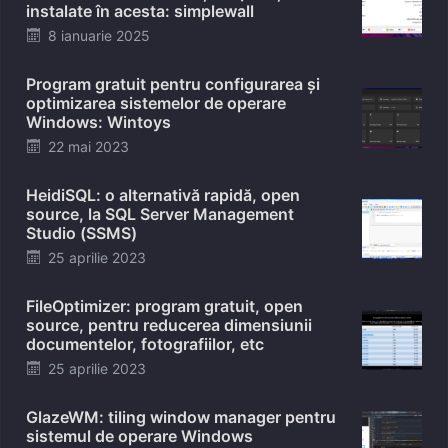
instalate în acesta: simplewall
Posted
8 ianuarie 2025
on
Program gratuit pentru configurarea și
optimizarea sistemelor de operare
Windows: Wintoys
Posted
22 mai 2023
on
HeidiSQL: o alternativă rapidă, open
source, la SQL Server Management
Studio (SSMS)
Posted
25 aprilie 2023
on
FileOptimizer: program gratuit, open
source, pentru reducerea dimensiunii
documentelor, fotografiilor, etc
Posted
25 aprilie 2023
on
GlazeWM: tiling window manager pentru
sistemul de operare Windows