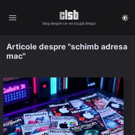
Skip
to
content
blog despre ce-mi ocupă timpul
Articole despre "schimb adresa
mac"