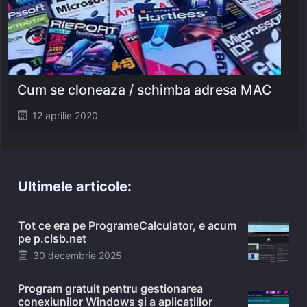
Cum se cloneaza / schimba adresa MAC
Posted
12 aprilie 2020
on
Ultimele articole:
Tot ce era pe ProgrameCalculator, e acum
pe p.clsb.net
Posted
30 decembrie 2025
on
Program gratuit pentru gestionarea
conexiunilor Windows și a aplicațiilor