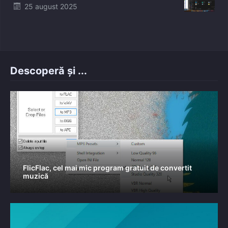
Posted
25 august 2025
on
Descoperă și ...
FlicFlac, cel mai mic program gratuit de convertit
muzică