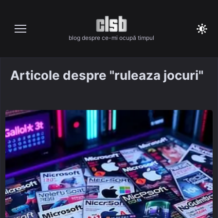
Skip
to
content
blog despre ce-mi ocupă timpul
Articole despre "ruleaza jocuri"