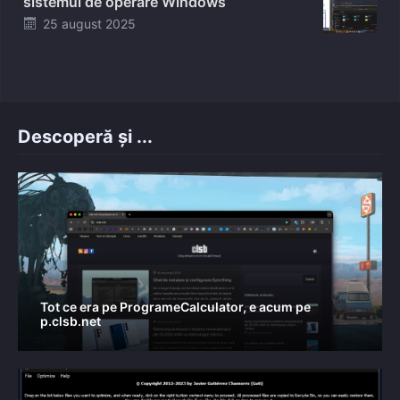
sistemul de operare Windows
Posted
25 august 2025
on
Descoperă și ...
Tot ce era pe ProgrameCalculator, e acum pe
p.clsb.net