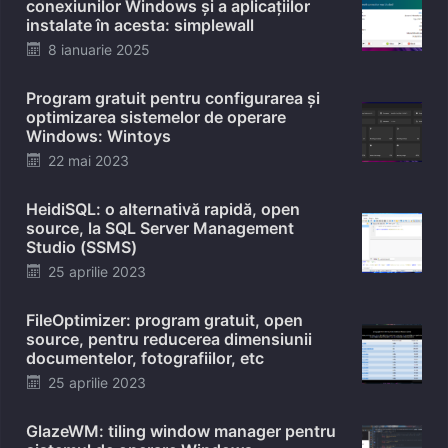
conexiunilor Windows și a aplicațiilor
instalate în acesta: simplewall
Posted
8 ianuarie 2025
on
Program gratuit pentru configurarea și
optimizarea sistemelor de operare
Windows: Wintoys
Posted
22 mai 2023
on
HeidiSQL: o alternativă rapidă, open
source, la SQL Server Management
Studio (SSMS)
Posted
25 aprilie 2023
on
FileOptimizer: program gratuit, open
source, pentru reducerea dimensiunii
documentelor, fotografiilor, etc
Posted
25 aprilie 2023
on
GlazeWM: tiling window manager pentru