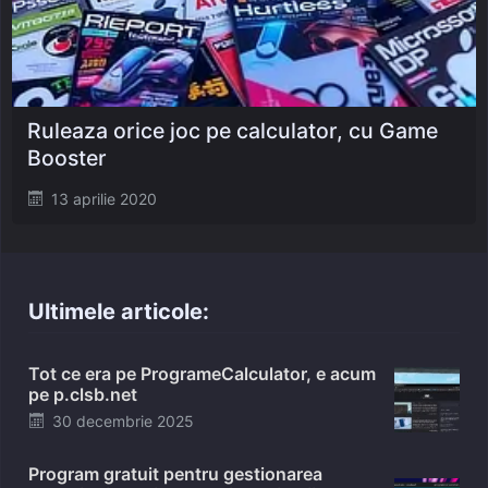
Ruleaza orice joc pe calculator, cu Game
Booster
Posted
13 aprilie 2020
on
Ultimele articole:
Tot ce era pe ProgrameCalculator, e acum
pe p.clsb.net
Posted
30 decembrie 2025
on
Program gratuit pentru gestionarea