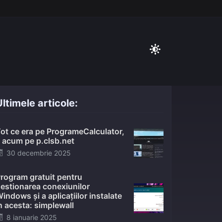
ltimele articole:
ot ce era pe ProgrameCalculator,
 acum pe p.clsb.net
Posted
30 decembrie 2025
on
rogram gratuit pentru
estionarea conexiunilor
indows și a aplicațiilor instalate
n acesta: simplewall
Posted
8 ianuarie 2025