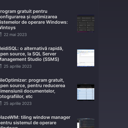
on
rogram gratuit pentru
onfigurarea și optimizarea
istemelor de operare Windows:
intoys
Posted
22 mai 2023
on
eidiSQL: o alternativă rapidă,
pen source, la SQL Server
anagement Studio (SSMS)
Posted
25 aprilie 2023
on
ileOptimizer: program gratuit,
pen source, pentru reducerea
imensiunii documentelor,
otografiilor, etc
Posted
25 aprilie 2023
on
lazeWM: tiling window manager
entru sistemul de operare