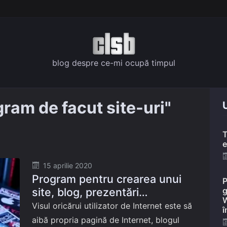
blog despre ce-mi ocupă timpul
ram de facut site-uri"
U
T
e
Posted
15 aprilie 2020
Program pentru crearea unui
on
P
site, blog, prezentări
g
W
interactive: WebSite X5 Free
Visul oricărui utilizator de Internet este să
î
aibă propria pagină de Internet, blogul