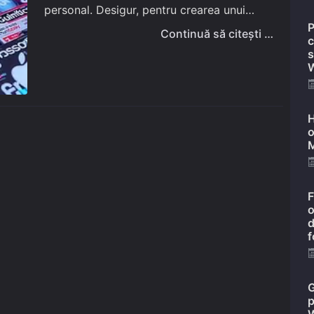
personal. Desigur, pentru crearea unui
P
asemenea site, experiența își spune
Continuă să citești …
c
cuvântul, nu oricine deține cunoștințele
s
W
necesare, ca să nu…
H
o
M
F
o
d
f
G
p