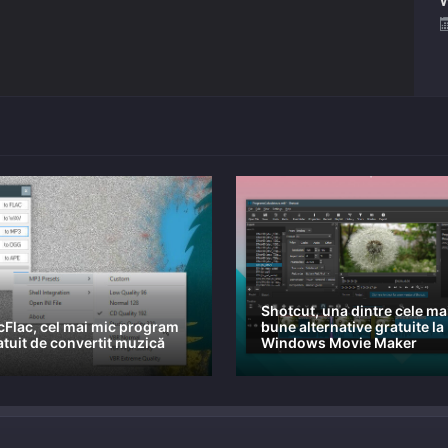
Shotcut, una dintre cele ma
icFlac, cel mai mic program
bune alternative gratuite la
atuit de convertit muzică
Windows Movie Maker