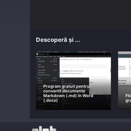
Descoperă și ...
Program gratuit pentru
convertit documente
Markdown (.md) în Word
Fl
(.docx)
gr