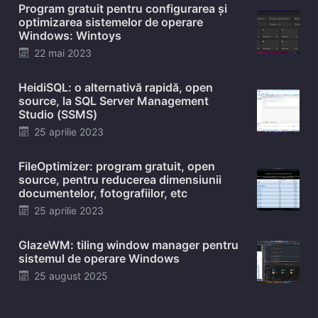
Program gratuit pentru configurarea și
optimizarea sistemelor de operare
Windows: Wintoys
Posted
22 mai 2023
on
HeidiSQL: o alternativă rapidă, open
source, la SQL Server Management
Studio (SSMS)
Posted
25 aprilie 2023
on
FileOptimizer: program gratuit, open
source, pentru reducerea dimensiunii
documentelor, fotografiilor, etc
Posted
25 aprilie 2023
on
GlazeWM: tiling window manager pentru
sistemul de operare Windows
Posted
25 august 2025
on