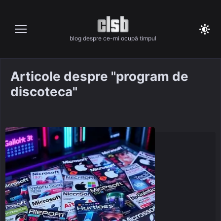
Skip
to
content
blog despre ce-mi ocupă timpul
Articole despre "program de
discoteca"