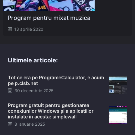
Program pentru mixat muzica
Posted
13 aprilie 2020
on
Ultimele articole:
Tot ce era pe ProgrameCalculator, e acum
pe p.clsb.net
Posted
30 decembrie 2025
on
Program gratuit pentru gestionarea
conexiunilor Windows și a aplicațiilor
instalate în acesta: simplewall
Posted
8 ianuarie 2025
on