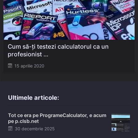
Cum să-ți testezi calculatorul ca un
profesionist …
Posted
15 aprilie 2020
on
Ultimele articole:
Tot ce era pe ProgrameCalculator, e acum
pe p.clsb.net
Posted
30 decembrie 2025
on