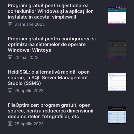
Program gratuit pentru gestionarea
conexiunilor Windows și a aplicațiilor
instalate în acesta: simplewall
Posted
8 ianuarie 2025
on
Program gratuit pentru configurarea și
optimizarea sistemelor de operare
Windows: Wintoys
Posted
22 mai 2023
on
HeidiSQL: o alternativă rapidă, open
source, la SQL Server Management
Studio (SSMS)
Posted
25 aprilie 2023
on
FileOptimizer: program gratuit, open
source, pentru reducerea dimensiunii
documentelor, fotografiilor, etc
Posted
25 aprilie 2023
on