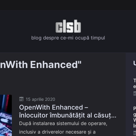
blog despre ce-mi ocupă timpul
enWith Enhanced"
U
T
e
Posted
15 aprilie 2020
OpenWith Enhanced –
on
P
înlocuitor îmbunătățit al căsuței
g
W
de dialog Open with din
După instalarea sistemului de operare,
î
Windows
inclusiv a driverelor necesare și a