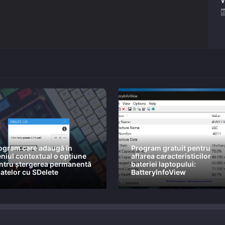
ogram care adaugă în
Program gratuit pentru
niul contextual o opțiune
aflarea caracteristicilor
ntru ștergerea permanentă
bateriei laptopului:
datelor cu SDelete
BatteryInfoView