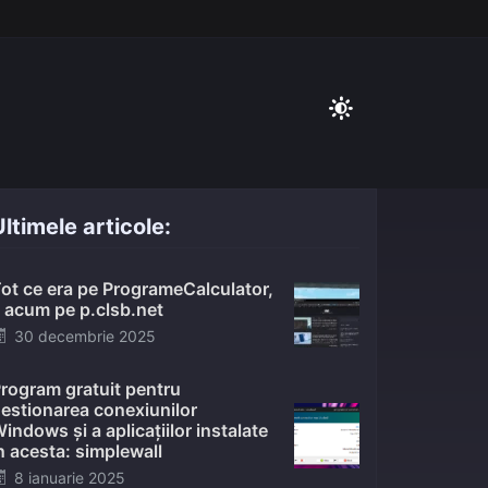
ltimele articole:
ot ce era pe ProgrameCalculator,
 acum pe p.clsb.net
Posted
30 decembrie 2025
on
rogram gratuit pentru
estionarea conexiunilor
indows și a aplicațiilor instalate
n acesta: simplewall
Posted
8 ianuarie 2025