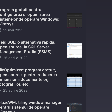
on
rogram gratuit pentru
onfigurarea și optimizarea
istemelor de operare Windows:
intoys
Posted
22 mai 2023
on
eidiSQL: o alternativă rapidă,
pen source, la SQL Server
anagement Studio (SSMS)
Posted
25 aprilie 2023
on
ileOptimizer: program gratuit,
pen source, pentru reducerea
imensiunii documentelor,
otografiilor, etc
Posted
25 aprilie 2023
on
lazeWM: tiling window manager
entru sistemul de operare