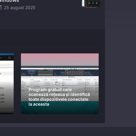
Windows
Posted
25 august 2025
on
Program gratuit care
scanează rețeaua și identifică
toate dispozitivele conectate
la aceasta