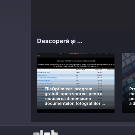
Descoperă și ...
FileOptimizer: program
Pr
gratuit, open source, pentru
me
reducerea dimensiunii
pe
documentelor, fotografiilor,
a 
etc