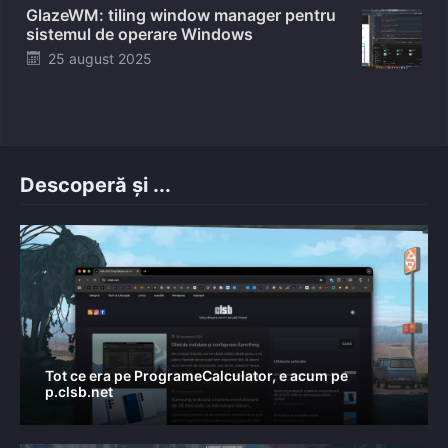
GlazeWM: tiling window manager pentru
sistemul de operare Windows
Posted
25 august 2025
on
Descoperă și ...
Tot ce era pe ProgrameCalculator, e acum pe
p.clsb.net