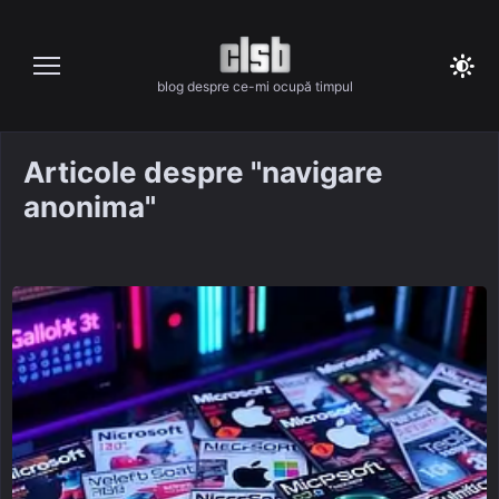
Skip
to
content
blog despre ce-mi ocupă timpul
Articole despre "navigare
anonima"