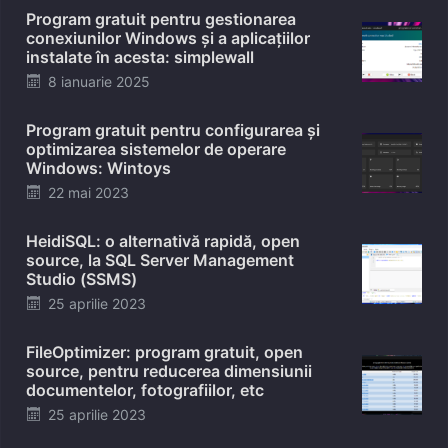
Program gratuit pentru gestionarea
conexiunilor Windows și a aplicațiilor
instalate în acesta: simplewall
Posted
8 ianuarie 2025
on
Program gratuit pentru configurarea și
optimizarea sistemelor de operare
Windows: Wintoys
Posted
22 mai 2023
on
HeidiSQL: o alternativă rapidă, open
source, la SQL Server Management
Studio (SSMS)
Posted
25 aprilie 2023
on
FileOptimizer: program gratuit, open
source, pentru reducerea dimensiunii
documentelor, fotografiilor, etc
Posted
25 aprilie 2023
on