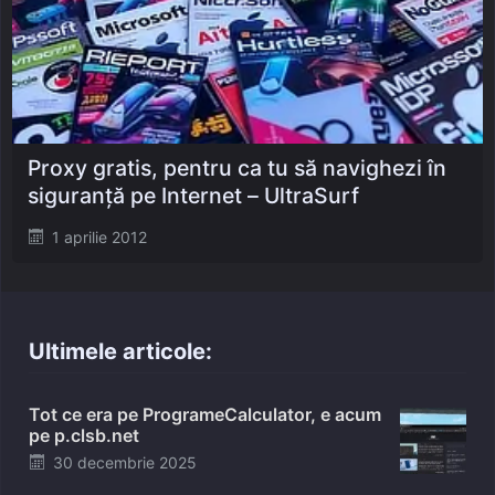
Proxy gratis, pentru ca tu să navighezi în
siguranță pe Internet – UltraSurf
Posted
1 aprilie 2012
on
Ultimele articole:
Tot ce era pe ProgrameCalculator, e acum
pe p.clsb.net
Posted
30 decembrie 2025
on