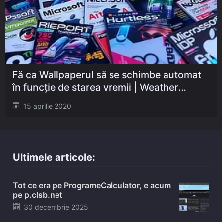
Fă ca Wallpaperul să se schimbe automat
în funcție de starea vremii | Weather
Desktop Background Changer
Posted
15 aprilie 2020
on
Ultimele articole:
Tot ce era pe ProgrameCalculator, e acum
pe p.clsb.net
Posted
30 decembrie 2025
on