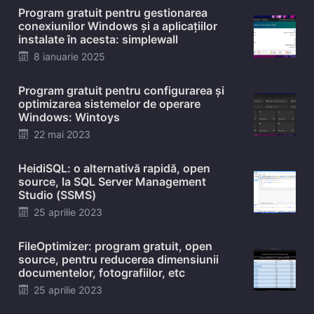
Program gratuit pentru gestionarea
conexiunilor Windows și a aplicațiilor
instalate în acesta: simplewall
Posted
8 ianuarie 2025
on
Program gratuit pentru configurarea și
optimizarea sistemelor de operare
Windows: Wintoys
Posted
22 mai 2023
on
HeidiSQL: o alternativă rapidă, open
source, la SQL Server Management
Studio (SSMS)
Posted
25 aprilie 2023
on
FileOptimizer: program gratuit, open
source, pentru reducerea dimensiunii
documentelor, fotografiilor, etc
Posted
25 aprilie 2023
on