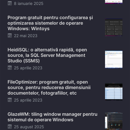
Posted
8 ianuarie 2025
on
Program gratuit pentru configurarea și
optimizarea sistemelor de operare
Windows: Wintoys
Posted
22 mai 2023
on
HeidiSQL: o alternativă rapidă, open
source, la SQL Server Management
Studio (SSMS)
Posted
25 aprilie 2023
on
FileOptimizer: program gratuit, open
source, pentru reducerea dimensiunii
documentelor, fotografiilor, etc
Posted
25 aprilie 2023
on
GlazeWM: tiling window manager pentru
sistemul de operare Windows
Posted
25 august 2025