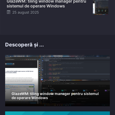
GlazeWM: tiling window manager pentru
sistemul de operare Windows
Posted
25 august 2025
on
Descoperă și ...
GlazeWM: tiling window manager pentru sistemul
de operare Windows