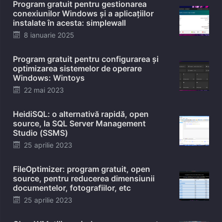
Program gratuit pentru gestionarea
conexiunilor Windows și a aplicațiilor
instalate în acesta: simplewall
Posted
8 ianuarie 2025
on
Program gratuit pentru configurarea și
optimizarea sistemelor de operare
Windows: Wintoys
Posted
22 mai 2023
on
HeidiSQL: o alternativă rapidă, open
source, la SQL Server Management
Studio (SSMS)
Posted
25 aprilie 2023
on
FileOptimizer: program gratuit, open
source, pentru reducerea dimensiunii
documentelor, fotografiilor, etc
Posted
25 aprilie 2023
on