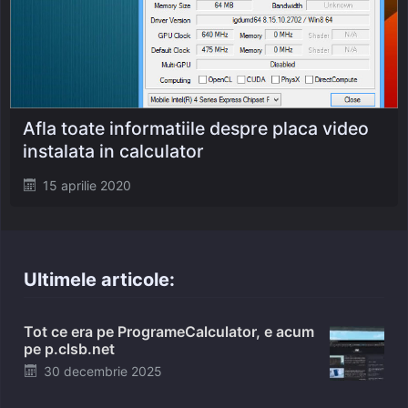
Afla toate informatiile despre placa video
instalata in calculator
Posted
15 aprilie 2020
on
Ultimele articole:
Tot ce era pe ProgrameCalculator, e acum
pe p.clsb.net
Posted
30 decembrie 2025
on