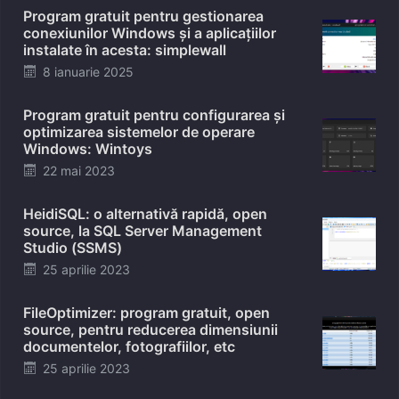
Program gratuit pentru gestionarea
conexiunilor Windows și a aplicațiilor
instalate în acesta: simplewall
Posted
8 ianuarie 2025
on
Program gratuit pentru configurarea și
optimizarea sistemelor de operare
Windows: Wintoys
Posted
22 mai 2023
on
HeidiSQL: o alternativă rapidă, open
source, la SQL Server Management
Studio (SSMS)
Posted
25 aprilie 2023
on
FileOptimizer: program gratuit, open
source, pentru reducerea dimensiunii
documentelor, fotografiilor, etc
Posted
25 aprilie 2023
on