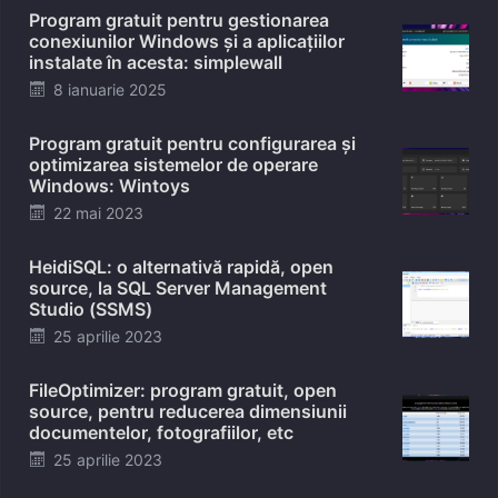
Program gratuit pentru gestionarea
conexiunilor Windows și a aplicațiilor
instalate în acesta: simplewall
Posted
8 ianuarie 2025
on
Program gratuit pentru configurarea și
optimizarea sistemelor de operare
Windows: Wintoys
Posted
22 mai 2023
on
HeidiSQL: o alternativă rapidă, open
source, la SQL Server Management
Studio (SSMS)
Posted
25 aprilie 2023
on
FileOptimizer: program gratuit, open
source, pentru reducerea dimensiunii
documentelor, fotografiilor, etc
Posted
25 aprilie 2023
on