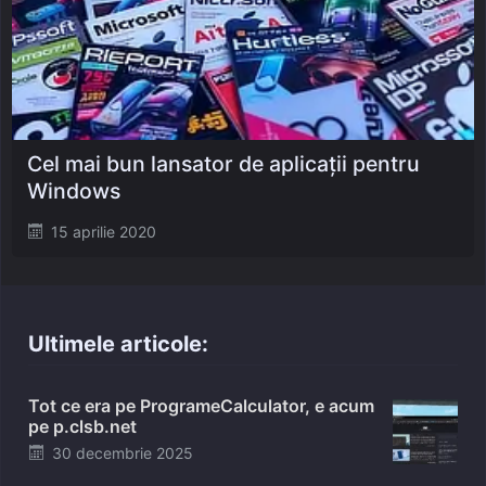
Cel mai bun lansator de aplicații pentru
Windows
Posted
15 aprilie 2020
on
Ultimele articole:
Tot ce era pe ProgrameCalculator, e acum
pe p.clsb.net
Posted
30 decembrie 2025
on