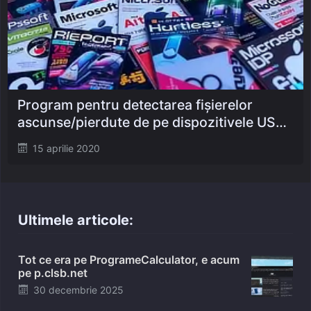
Program pentru detectarea fișierelor
ascunse/pierdute de pe dispozitivele USB:
File Hider/Unhider
Posted
15 aprilie 2020
on
Ultimele articole:
Tot ce era pe ProgrameCalculator, e acum
pe p.clsb.net
Posted
30 decembrie 2025
on