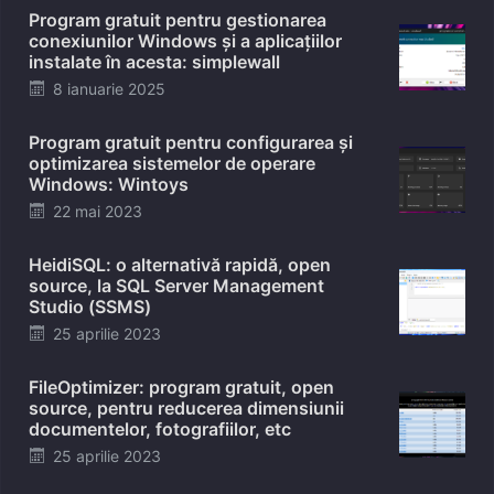
Program gratuit pentru gestionarea
conexiunilor Windows și a aplicațiilor
instalate în acesta: simplewall
Posted
8 ianuarie 2025
on
Program gratuit pentru configurarea și
optimizarea sistemelor de operare
Windows: Wintoys
Posted
22 mai 2023
on
HeidiSQL: o alternativă rapidă, open
source, la SQL Server Management
Studio (SSMS)
Posted
25 aprilie 2023
on
FileOptimizer: program gratuit, open
source, pentru reducerea dimensiunii
documentelor, fotografiilor, etc
Posted
25 aprilie 2023
on