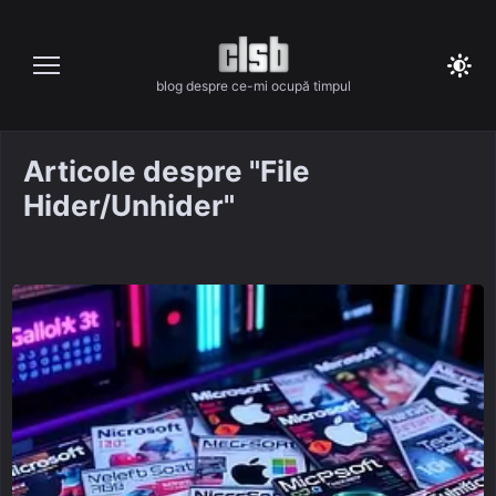
Skip
to
content
blog despre ce-mi ocupă timpul
Articole despre "File
Hider/Unhider"