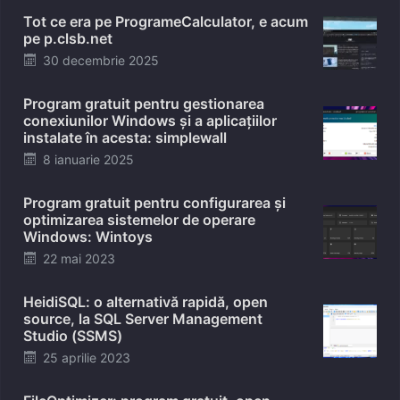
Tot ce era pe ProgrameCalculator, e acum
pe p.clsb.net
Posted
30 decembrie 2025
on
Program gratuit pentru gestionarea
conexiunilor Windows și a aplicațiilor
instalate în acesta: simplewall
Posted
8 ianuarie 2025
on
Program gratuit pentru configurarea și
optimizarea sistemelor de operare
Windows: Wintoys
Posted
22 mai 2023
on
HeidiSQL: o alternativă rapidă, open
source, la SQL Server Management
Studio (SSMS)
Posted
25 aprilie 2023
on