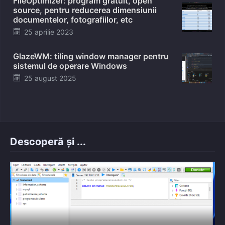
FileOptimizer: program gratuit, open
source, pentru reducerea dimensiunii
documentelor, fotografiilor, etc
Posted
25 aprilie 2023
on
GlazeWM: tiling window manager pentru
sistemul de operare Windows
Posted
25 august 2025
on
Descoperă și ...