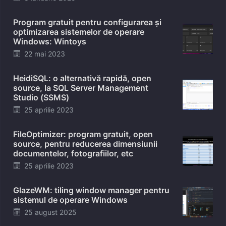
on
Program gratuit pentru configurarea și
optimizarea sistemelor de operare
Windows: Wintoys
Posted
22 mai 2023
on
HeidiSQL: o alternativă rapidă, open
source, la SQL Server Management
Studio (SSMS)
Posted
25 aprilie 2023
on
FileOptimizer: program gratuit, open
source, pentru reducerea dimensiunii
documentelor, fotografiilor, etc
Posted
25 aprilie 2023
on
GlazeWM: tiling window manager pentru
sistemul de operare Windows
Posted
25 august 2025
on