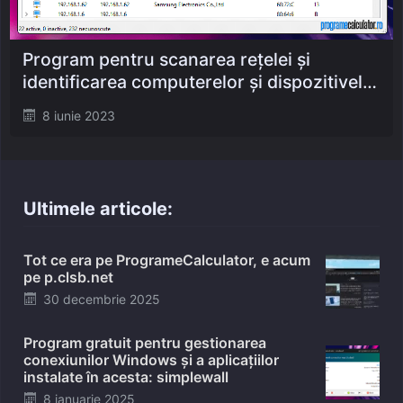
Program pentru scanarea rețelei și
identificarea computerelor și dispozitivelor
conectate la aceasta
Posted
8 iunie 2023
on
Ultimele articole:
Tot ce era pe ProgrameCalculator, e acum
pe p.clsb.net
Posted
30 decembrie 2025
on
Program gratuit pentru gestionarea
conexiunilor Windows și a aplicațiilor
instalate în acesta: simplewall
Posted
8 ianuarie 2025