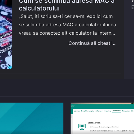
Cum se schimbă adresa MAC a
calculatorului
„Salut, iti scriu sa-ti cer sa-mi explici cum
se schimba adresa MAC a calculatorului ca
vreau sa conectez alt calculator la internet
si se pare ca este filtrat prin MAC accesul
Continuă să citești …
la…