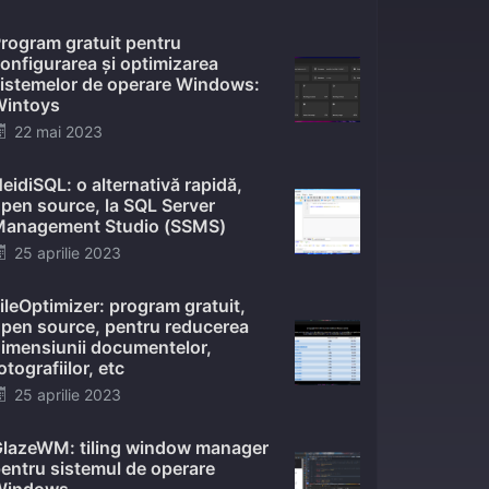
on
rogram gratuit pentru
onfigurarea și optimizarea
istemelor de operare Windows:
intoys
Posted
22 mai 2023
on
eidiSQL: o alternativă rapidă,
pen source, la SQL Server
anagement Studio (SSMS)
Posted
25 aprilie 2023
on
ileOptimizer: program gratuit,
pen source, pentru reducerea
imensiunii documentelor,
otografiilor, etc
Posted
25 aprilie 2023
on
lazeWM: tiling window manager
entru sistemul de operare