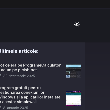
ltimele articole:
ot ce era pe ProgrameCalculator,
 acum pe p.clsb.net
Posted
30 decembrie 2025
on
rogram gratuit pentru
estionarea conexiunilor
indows și a aplicațiilor instalate
n acesta: simplewall
Posted
8 ianuarie 2025