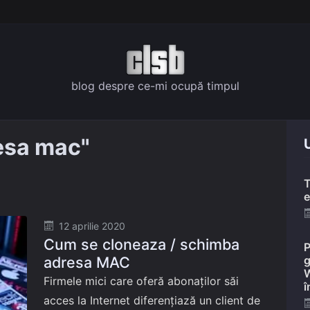
blog despre ce-mi ocupă timpul
esa mac"
U
T
e
Posted
12 aprilie 2020
Cum se cloneaza / schimba
on
P
adresa MAC
g
W
Firmele mici care oferă abonaților săi
î
acces la Internet diferențiază un client de