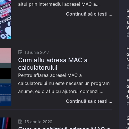
altul prin intermediul adresei MAC a
P
calculatorului. Tot în acest mod, mențin
Continuă să citești …
c
sub control toate calculatoarele ce au
s
W
acces…
H
Posted
16 iunie 2017
o
Cum aflu adresa MAC a
on
M
calculatorului
Pentru aflarea adresei MAC a
F
calculatorului nu este necesar un program
o
anume, eu o aflu cu ajutorul comenzii
d
f
getmac executate într-o fereastră a Liniei
Continuă să citești …
de comandă sau a PowerShell. Pentru a
deschide…
G
Posted
15 aprilie 2020
p
on