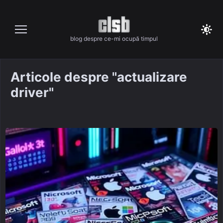
Skip
to
content
blog despre ce-mi ocupă timpul
Articole despre "actualizare
driver"