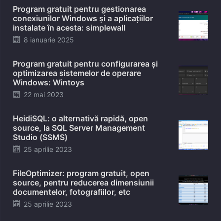
Program gratuit pentru gestionarea
conexiunilor Windows și a aplicațiilor
instalate în acesta: simplewall
Posted
8 ianuarie 2025
on
Program gratuit pentru configurarea și
optimizarea sistemelor de operare
Windows: Wintoys
Posted
22 mai 2023
on
HeidiSQL: o alternativă rapidă, open
source, la SQL Server Management
Studio (SSMS)
Posted
25 aprilie 2023
on
FileOptimizer: program gratuit, open
source, pentru reducerea dimensiunii
documentelor, fotografiilor, etc
Posted
25 aprilie 2023
on