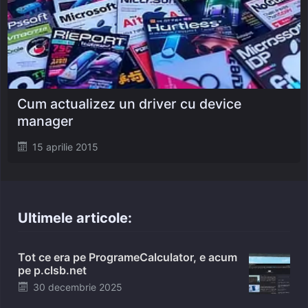
Cum actualizez un driver cu device
manager
Posted
15 aprilie 2015
on
Ultimele articole:
Tot ce era pe ProgrameCalculator, e acum
pe p.clsb.net
Posted
30 decembrie 2025
on