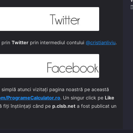
i prin
Twitter
prin intermediul contului
@cristianliviu
.
 simplă atunci vizitați pagina noastră pe această
om/ProgrameCalculator.ro
. Un singur click pe
Like
fiți înștiințați când pe
p.clsb.net
a fost publicat un