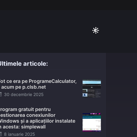
ltimele articole:
ot ce era pe ProgrameCalculator,
 acum pe p.clsb.net
Posted
30 decembrie 2025
on
rogram gratuit pentru
estionarea conexiunilor
indows și a aplicațiilor instalate
n acesta: simplewall
Posted
8 ianuarie 2025