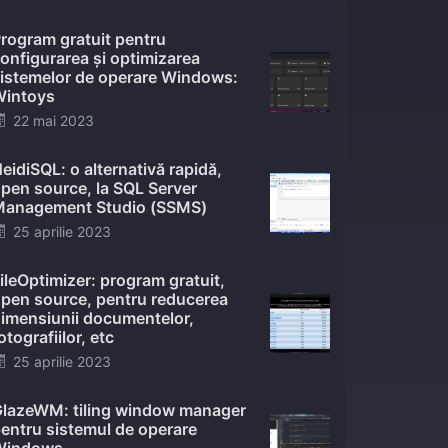
on
rogram gratuit pentru
onfigurarea și optimizarea
istemelor de operare Windows:
intoys
Posted
22 mai 2023
on
eidiSQL: o alternativă rapidă,
pen source, la SQL Server
anagement Studio (SSMS)
Posted
25 aprilie 2023
on
ileOptimizer: program gratuit,
pen source, pentru reducerea
imensiunii documentelor,
otografiilor, etc
Posted
25 aprilie 2023
on
lazeWM: tiling window manager
entru sistemul de operare