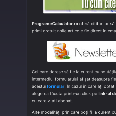
ProgrameCalculator.ro
oferă cititorilor s
primi gratuit noile articole fie direct în emai
Cei care doresc să fie la curent cu noutățil
intermediul formularului afișat deasupra fie
acestui
formular
. În cazul în care ați opta
alegerea făcuta printr-un click pe
link-ul d
cu care v-ați abonat.
Alte modalități prin care poți fi la curent c