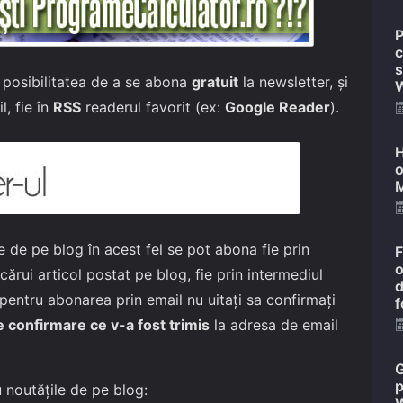
P
c
s
ăi posibilitatea de a se abona
gratuit
la newsletter, și
W
l, fie în
RSS
readerul favorit (ex:
Google Reader
).
H
o
M
e de pe blog în acest fel se pot abona fie prin
F
o
cărui articol postat pe blog, fie prin intermediul
d
t pentru abonarea prin email nu uitați sa confirmați
f
e confirmare ce v-a fost trimis
la adresa de email
G
p
u noutățile de pe blog: