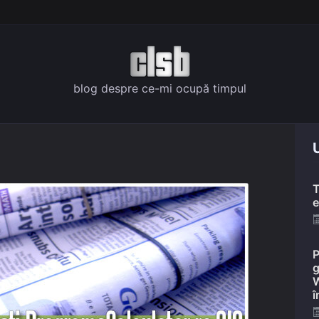
blog despre ce-mi ocupă timpul
U
T
e
P
g
W
î