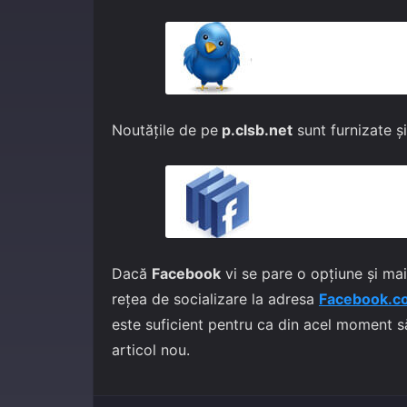
Noutățile de pe
p.clsb.net
sunt furnizate ș
Dacă
Facebook
vi se pare o opțiune și mai
rețea de socializare la adresa
Facebook.c
este suficient pentru ca din acel moment să 
articol nou.